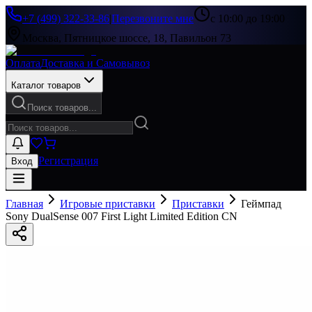
+7 (499) 322-33-86
|
Перезвоните мне
с 10:00 до 19:00
Москва, Пятницкое шоссе, 18, Павильон 73
Оплата
Доставка и Самовывоз
Каталог товаров
Поиск товаров...
Регистрация
Вход
Главная
Игровые приставки
Приставки
Геймпад
Sony DualSense 007 First Light Limited Edition CN