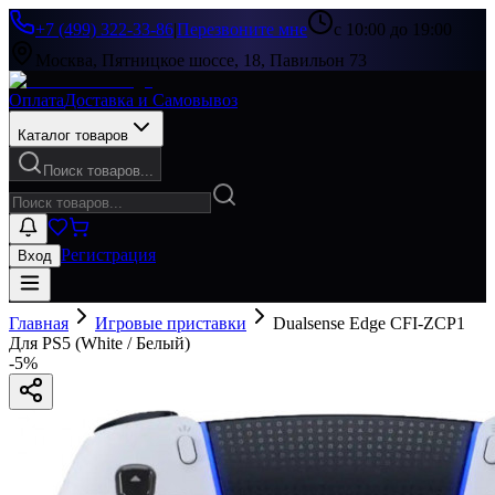
+7 (499) 322-33-86
|
Перезвоните мне
с 10:00 до 19:00
Москва, Пятницкое шоссе, 18, Павильон 73
Оплата
Доставка и Самовывоз
Каталог товаров
Поиск товаров...
Регистрация
Вход
Главная
Игровые приставки
Dualsense Edge CFI-ZCP1
Для PS5 (White / Белый)
-
5
%