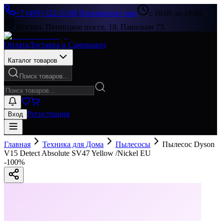
+7 (499) 322-33-86
|
Перезвоните мне
с 10:00 до 19:00
Москва, Пятницкое шоссе, 18, Павильон 73
Оплата
Доставка и Самовывоз
Каталог товаров
Поиск товаров...
Регистрация
Вход
Главная
Техника для Дома
Пылесосы
Пылесос Dyson
V15 Detect Absolute SV47 Yellow /Nickel EU
-
100
%