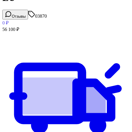
03870
Отзывы
0
₽
56 100
₽