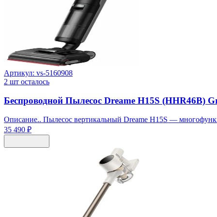
Артикул:
vs-5160908
2
шт осталось
Беспроводной Пылесос Dreame H15S (HHR46B) Gre
Описание.. Пылесос вертикальный Dreame H15S — многофункц
35 490 ₽