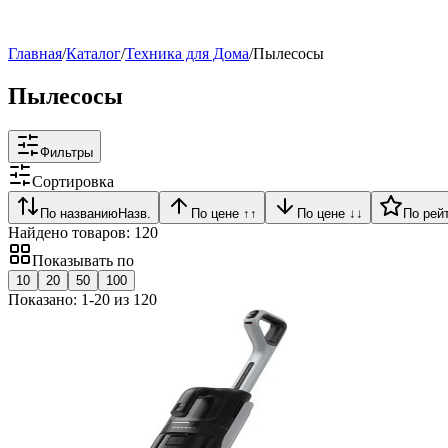
Рейтинг
▶
Главная
/
Каталог
/
Техника для Дома
/
Пылесосы
Пылесосы
Фильтры
Сортировка
По названию
Назв.
По цене ↑
↑
По цене ↓
↓
По рей
Найдено товаров:
120
Показывать по
10
20
50
100
Показано:
1
-
20
из
120