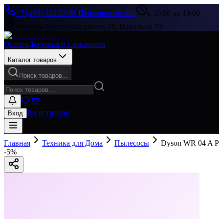
+7 (499) 322-33-86
|
Перезвоните мне
с 10:00 до 19:00
Москва, Пятницкое шоссе, 18, Павильон 73
Оплата
Доставка и Самовывоз
Каталог товаров
Поиск товаров...
Регистрация
Вход
Главная
Техника для Дома
Пылесосы
Dyson WR 04 A P
-
5
%