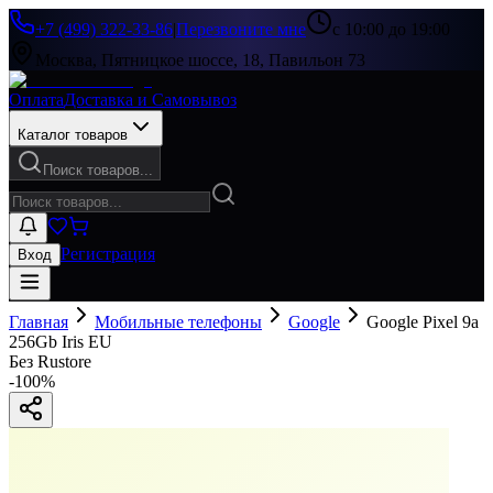
+7 (499) 322-33-86
|
Перезвоните мне
с 10:00 до 19:00
Москва, Пятницкое шоссе, 18, Павильон 73
Оплата
Доставка и Самовывоз
Каталог товаров
Поиск товаров...
Регистрация
Вход
Главная
Мобильные телефоны
Google
Google Pixel 9a
256Gb Iris EU
Без Rustore
-
100
%