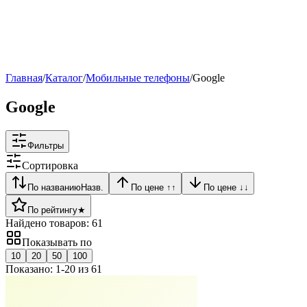
Рейтинг
▶
Главная
/
Каталог
/
Мобильные телефоны
/
Google
Google
Фильтры
Сортировка
По названию
Назв.
По цене ↑
↑
По цене ↓
↓
По рейтингу
★
Найдено товаров:
61
Показывать по
10
20
50
100
Показано:
1
-
20
из
61