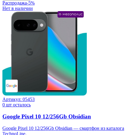
Распродажа
-
5
%
Нет в наличии
Артикул:
05453
0
шт осталось
Google Pixel 10 12/256Gb Obsidian
Google Pixel 10 12/256Gb Obsidian — смартфон из каталога
TechnoLine.