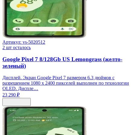
Артикул:
vs-5020512
2
шт осталось
Google Pixel 7 8/128Gb US Lemongrass (желто-
зеленый)
Дисплей. Экран Google Pixel 7 размером 6.3 дюймов с
разрешением 1080 x 2400 пикселей выполнен по технологии
OLED. Диспле…
23 290 ₽