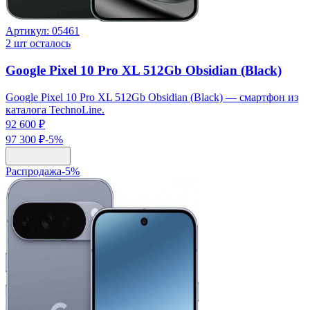
Артикул:
05461
2
шт осталось
Google Pixel 10 Pro XL 512Gb Obsidian (Black)
Google Pixel 10 Pro XL 512Gb Obsidian (Black) — смартфон из
каталога TechnoLine.
92 600 ₽
97 300 ₽
-
5
%
Распродажа
-
5
%