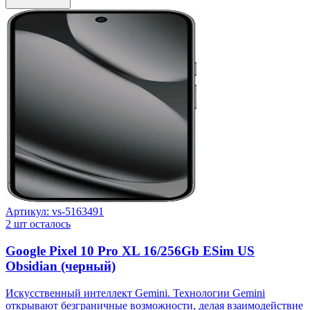
Артикул:
vs-5163491
2
шт осталось
Google Pixel 10 Pro XL 16/256Gb ESim US
Obsidian (черный)
Искусственный интеллект Gemini. Технологии Gemini
открывают безграничные возможности, делая взаимодействие