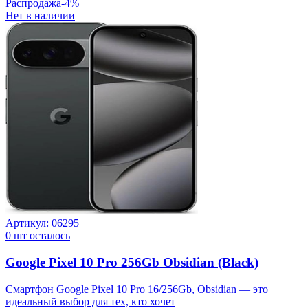
Распродажа
-
4
%
Нет в наличии
Артикул:
06295
0
шт осталось
Google Pixel 10 Pro 256Gb Obsidian (Black)
Смартфон Google Pixel 10 Pro 16/256Gb, Obsidian — это
идеальный выбор для тех, кто хочет