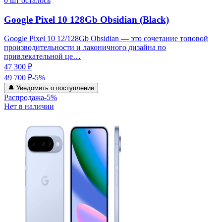
0
шт осталось
Google Pixel 10 128Gb Obsidian (Black)
Google Pixel 10 12/128Gb Obsidian — это сочетание топовой
производительности и лаконичного дизайна по
привлекательной це…
47 300 ₽
49 700 ₽
-
5
%
🔔 Уведомить о поступлении
Распродажа
-
5
%
Нет в наличии