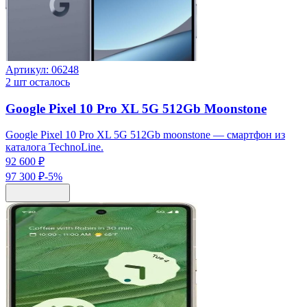
Артикул:
06248
2
шт осталось
Google Pixel 10 Pro XL 5G 512Gb Moonstone
Google Pixel 10 Pro XL 5G 512Gb moonstone — смартфон из
каталога TechnoLine.
92 600 ₽
97 300 ₽
-
5
%