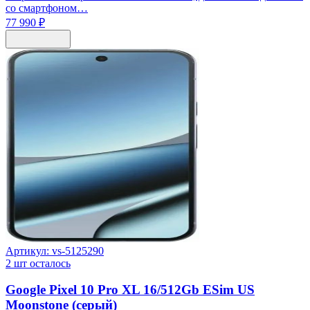
со смартфоном…
77 990 ₽
Артикул:
vs-5125290
2
шт осталось
Google Pixel 10 Pro XL 16/512Gb ESim US
Moonstone (серый)