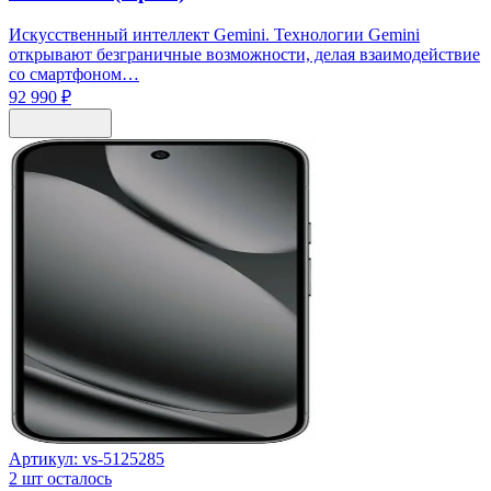
Искусственный интеллект Gemini. Технологии Gemini
открывают безграничные возможности, делая взаимодействие
со смартфоном…
92 990 ₽
Артикул:
vs-5125285
2
шт осталось