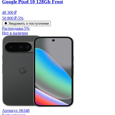
Google Pixel 10 128Gb Frost
48 300 ₽
50 800 ₽
-
5
%
🔔 Уведомить о поступлении
Распродажа
-
5
%
Нет в наличии
Артикул:
06348