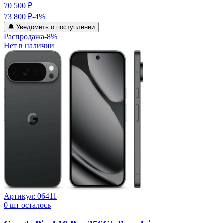
70 500 ₽
73 800 ₽
-
4
%
🔔 Уведомить о поступлении
Распродажа
-
8
%
Нет в наличии
Артикул:
06411
0
шт осталось