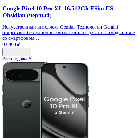
Google Pixel 10 Pro XL 16/512Gb ESim US
Obsidian (черный)
Искусственный интеллект Gemini. Технологии Gemini
открывают безграничные возможности, делая взаимодействие
со смартфоном…
92 990 ₽
Распродажа
-
5
%