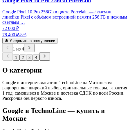
Google Pixel 10 Pro 256Gb Porcelain
Google Pixel 10 Pro 256Gb в цвете Porcelain — флагман
линейки Pixel с объёмом встроенной памяти 256 ГБ и нежным
светлым …
72 000 ₽
78 400 ₽
-
8
%
🔔 Уведомить о поступлении
1
из
4
1
2
3
4
О категории
Google в интернет-магазине TechnoLine на Митинском
радиорынке: широкий выбор, оригинальные товары, гарантия
1 год, самовывоз в Москве и доставка СДЭК по всей России.
Рассрочка без первого взноса.
Google
в TechnoLine — купить в
Москве