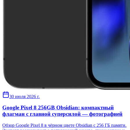
30 июля 2026 г.
Google Pixel 8 256GB Obsidian: компактный
флагман с главной суперсилой — фотографией
Обзор Google Pixel 8 в чёрном цвете Obsidian с 256 ГБ памяти.