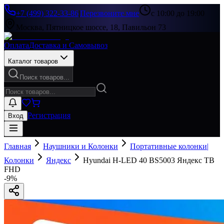
+7 (499) 322-33-86
|
Перезвоните мне
с 10:00 до 19:00
Москва, Пятницкое шоссе, 18, Павильон 73
Оплата
Доставка и Самовывоз
Каталог товаров
Поиск товаров...
Регистрация
Вход
Главная
Наушники и Колонки
Портативные колонки|
Колонки
Яндекс
Hyundai H-LED 40 BS5003 Яндекс ТВ
FHD
-
9
%