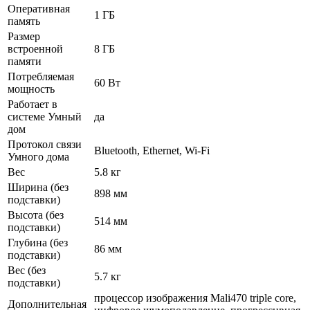
Оперативная
1 ГБ
память
Размер
встроенной
8 ГБ
памяти
Потребляемая
60 Вт
мощность
Работает в
системе Умный
да
дом
Протокол связи
Bluetooth, Ethernet, Wi-Fi
Умного дома
Вес
5.8 кг
Ширина (без
898 мм
подставки)
Высота (без
514 мм
подставки)
Глубина (без
86 мм
подставки)
Вес (без
5.7 кг
подставки)
процессор изображения Mali470 triple core,
Дополнительная