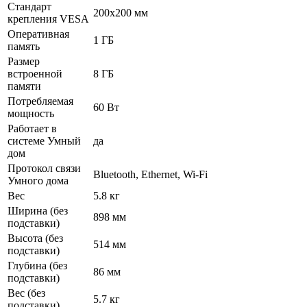
Стандарт
200x200 мм
крепления VESA
Оперативная
1 ГБ
память
Размер
встроенной
8 ГБ
памяти
Потребляемая
60 Вт
мощность
Работает в
системе Умный
да
дом
Протокол связи
Bluetooth, Ethernet, Wi-Fi
Умного дома
Вес
5.8 кг
Ширина (без
898 мм
подставки)
Высота (без
514 мм
подставки)
Глубина (без
86 мм
подставки)
Вес (без
5.7 кг
подставки)