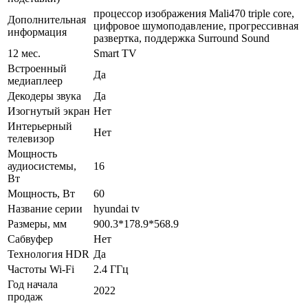
процессор изображения Mali470 triple core,
Дополнительная
цифровое шумоподавление, прогрессивная
информация
развертка, поддержка Surround Sound
12 мес.
Smart TV
Встроенный
Да
медиаплеер
Декодеры звука
Да
Изогнутый экран
Нет
Интерьерный
Нет
телевизор
Мощность
аудиосистемы,
16
Вт
Мощность, Вт
60
Название серии
hyundai tv
Размеры, мм
900.3*178.9*568.9
Сабвуфер
Нет
Технология HDR
Да
Частоты Wi-Fi
2.4 ГГц
Год начала
2022
продаж