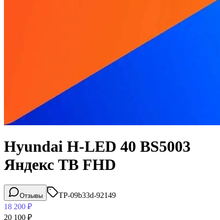
Hyundai H-LED 40 BS5003
Яндекс ТВ FHD
TP-09b33d-92149
Отзывы
18 200
₽
20 100
₽