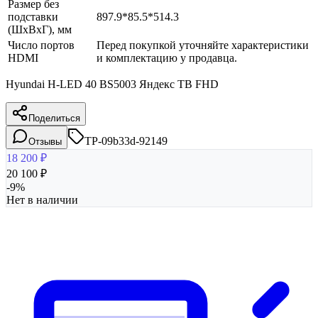
Размер без
подставки
897.9*85.5*514.3
(ШxВxГ), мм
Число портов
Перед покупкой уточняйте характеристики
HDMI
и комплектацию у продавца.
Hyundai H-LED 40 BS5003 Яндекс ТВ FHD
Поделиться
TP-09b33d-92149
Отзывы
18 200
₽
20 100
₽
-
9
%
Нет в наличии