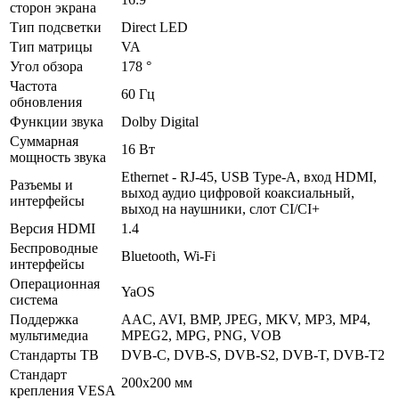
сторон экрана
Тип подсветки
Direct LED
Тип матрицы
VA
Угол обзора
178 °
Частота
60 Гц
обновления
Функции звука
Dolby Digital
Суммарная
16 Вт
мощность звука
Ethernet - RJ-45, USB Type-A, вход HDMI,
Разъемы и
выход аудио цифровой коаксиальный,
интерфейсы
выход на наушники, слот CI/CI+
Версия HDMI
1.4
Беспроводные
Bluetooth, Wi-Fi
интерфейсы
Операционная
YaOS
система
Поддержка
AAC, AVI, BMP, JPEG, MKV, MP3, MP4,
мультимедиа
MPEG2, MPG, PNG, VOB
Стандарты ТВ
DVB-C, DVB-S, DVB-S2, DVB-T, DVB-T2
Стандарт
200x200 мм
крепления VESA