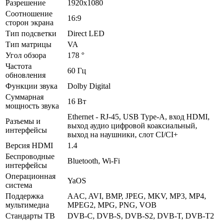
Разрешение
1920x1080
Соотношение
16:9
сторон экрана
Тип подсветки
Direct LED
Тип матрицы
VA
Угол обзора
178 °
Частота
60 Гц
обновления
Функции звука
Dolby Digital
Суммарная
16 Вт
мощность звука
Ethernet - RJ-45, USB Type-A, вход HDMI,
Разъемы и
выход аудио цифровой коаксиальный,
интерфейсы
выход на наушники, слот CI/CI+
Версия HDMI
1.4
Беспроводные
Bluetooth, Wi-Fi
интерфейсы
Операционная
YaOS
система
Поддержка
AAC, AVI, BMP, JPEG, MKV, MP3, MP4,
мультимедиа
MPEG2, MPG, PNG, VOB
Стандарты ТВ
DVB-C, DVB-S, DVB-S2, DVB-T, DVB-T2