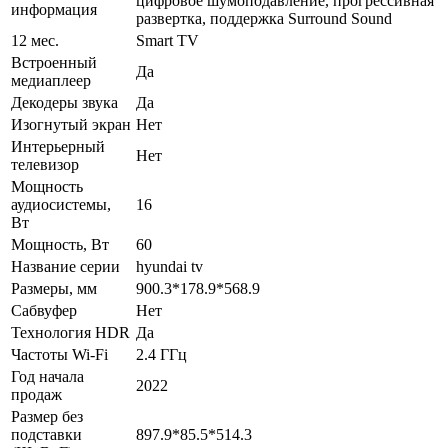
цифровое шумоподавление, прогрессивная
информация
развертка, поддержка Surround Sound
12 мес.
Smart TV
Встроенный
Да
медиаплеер
Декодеры звука
Да
Изогнутый экран
Нет
Интерьерный
Нет
телевизор
Мощность
аудиосистемы,
16
Вт
Мощность, Вт
60
Название серии
hyundai tv
Размеры, мм
900.3*178.9*568.9
Сабвуфер
Нет
Технология HDR
Да
Частоты Wi-Fi
2.4 ГГц
Год начала
2022
продаж
Размер без
подставки
897.9*85.5*514.3