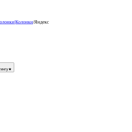
олонки|Колонки
/
Яндекс
тингу
★