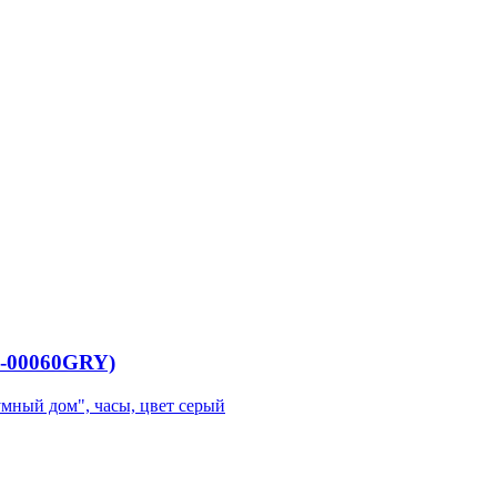
X-00060GRY)
"умный дом", часы, цвет серый