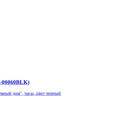
X-00060BLK)
"умный дом", часы, цвет черный