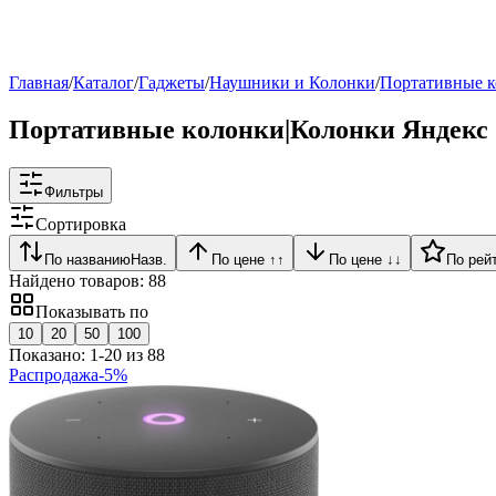
Рейтинг
▶
Главная
/
Каталог
/
Гаджеты
/
Наушники и Колонки
/
Портативные к
Портативные колонки|Колонки Яндекс
Фильтры
Сортировка
По названию
Назв.
По цене ↑
↑
По цене ↓
↓
По рей
Найдено товаров:
88
Показывать по
10
20
50
100
Показано:
1
-
20
из
88
Распродажа
-
5
%