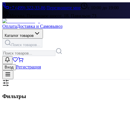
+7 (499) 322-33-86
|
Перезвоните мне
с 10:00 до 19:00
Москва, Пятницкое шоссе, 18, Павильон 73
Оплата
Доставка и Самовывоз
Каталог товаров
Поиск товаров...
Регистрация
Вход
Фильтры
Цена, ₽
▶
Цвет
▶