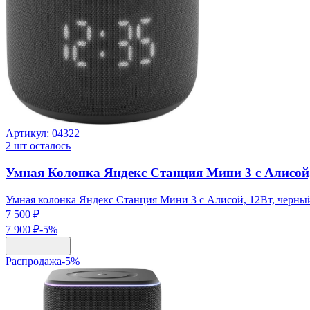
Артикул:
04322
2
шт осталось
Умная Колонка Яндекс Станция Мини 3 с Алисой
Умная колонка Яндекс Станция Мини 3 с Алисой, 12Вт, черный
7 500 ₽
7 900 ₽
-
5
%
Распродажа
-
5
%