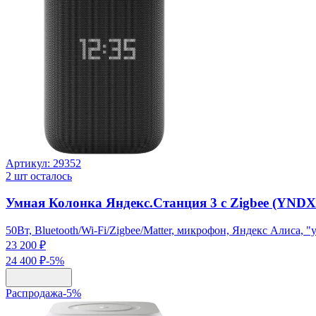
Артикул:
29352
2
шт осталось
Умная Колонка Яндекс.Станция 3 с Zigbee (YND
50Вт, Bluetooth/Wi-Fi/Zigbee/Matter, микрофон, Яндекс Алиса, 
23 200 ₽
24 400 ₽
-
5
%
Распродажа
-
5
%