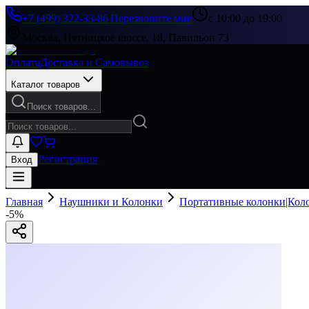
+7 (499) 322-33-86
|
Перезвоните мне
с 10:00 до 19:00
Москва, Пятницкое шоссе, 18, Павильон 73
Оплата
Доставка и Самовывоз
Каталог товаров
Поиск товаров...
Регистрация
Вход
Главная
Наушники и Колонки
Портативные колонки|Кол
-
5
%