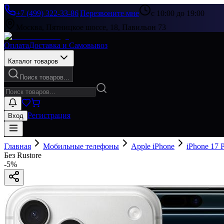
+7 (499) 322-33-86
|
Перезвоните мне
с 10:00 до 19:00
Москва, Пятницкое шоссе, 18, Павильон 73
Оплата
Доставка и Самовывоз
Каталог товаров
Поиск товаров...
Регистрация
Вход
Главная
Мобильные телефоны
Apple iPhone
iPhone 17 
Без Rustore
-
5
%