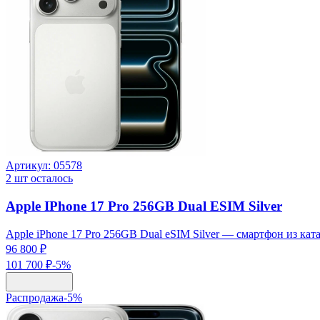
Артикул:
05578
2
шт осталось
Apple IPhone 17 Pro 256GB Dual ESIM Silver
Apple iPhone 17 Pro 256GB Dual eSIM Silver — смартфон из ката
96 800 ₽
101 700 ₽
-
5
%
Распродажа
-
5
%