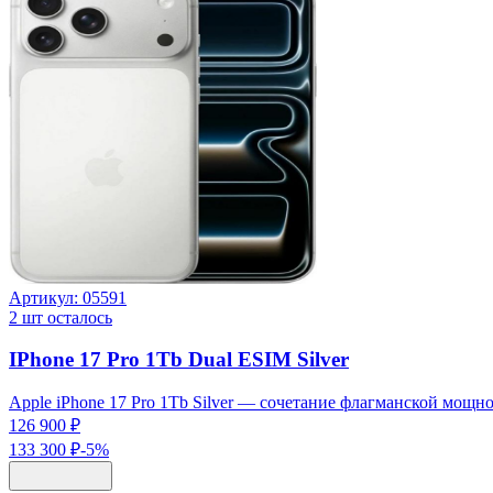
Артикул:
05591
2
шт осталось
IPhone 17 Pro 1Tb Dual ESIM Silver
Apple iPhone 17 Pro 1Tb Silver — сочетание флагманской мощ
126 900 ₽
133 300 ₽
-
5
%