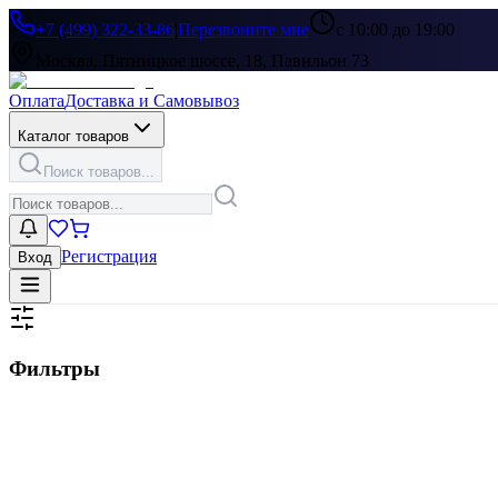
+7 (499) 322-33-86
|
Перезвоните мне
с 10:00 до 19:00
Москва, Пятницкое шоссе, 18, Павильон 73
Оплата
Доставка и Самовывоз
Каталог товаров
Поиск товаров...
Регистрация
Вход
Фильтры
Цена, ₽
▶
Цвет
▶