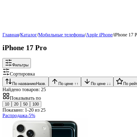
Рейтинг
▶
Главная
/
Каталог
/
Мобильные телефоны
/
Apple iPhone
/
iPhone 17 
iPhone 17 Pro
Фильтры
Сортировка
По названию
Назв.
По цене ↑
↑
По цене ↓
↓
По рей
Найдено товаров:
25
Показывать по
10
20
50
100
Показано:
1
-
20
из
25
Распродажа
-
5
%