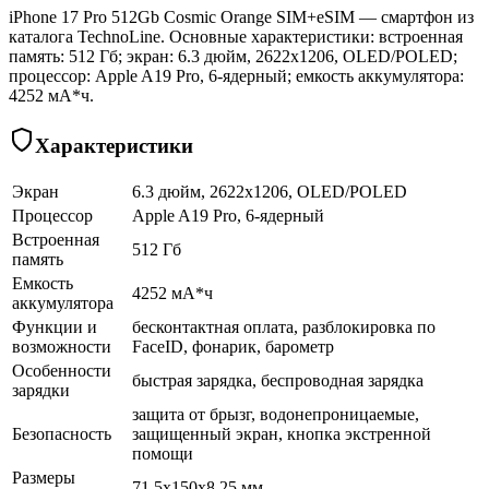
iPhone 17 Pro 512Gb Cosmic Orange SIM+eSIM — смартфон из
каталога TechnoLine. Основные характеристики: встроенная
память: 512 Гб; экран: 6.3 дюйм, 2622x1206, OLED/POLED;
процессор: Apple A19 Pro, 6-ядерный; емкость аккумулятора:
4252 мА*ч.
Характеристики
Экран
6.3 дюйм, 2622x1206, OLED/POLED
Процессор
Apple A19 Pro, 6-ядерный
Встроенная
512 Гб
память
Емкость
4252 мА*ч
аккумулятора
Функции и
бесконтактная оплата, разблокировка по
возможности
FaceID, фонарик, барометр
Особенности
быстрая зарядка, беспроводная зарядка
зарядки
защита от брызг, водонепроницаемые,
Безопасность
защищенный экран, кнопка экстренной
помощи
Размеры
71.5x150x8.25 мм