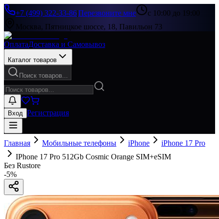
+7 (499) 322-33-86
|
Перезвоните мне
с 10:00 до 19:00
Москва, Пятницкое шоссе, 18, Павильон 73
Оплата
Доставка и Самовывоз
Каталог товаров
Поиск товаров...
Регистрация
Вход
Главная
Мобильные телефоны
iPhone
iPhone 17 Pro
IPhone 17 Pro 512Gb Cosmic Orange SIM+eSIM
Без Rustore
-
5
%