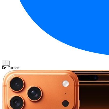
Без Rustore