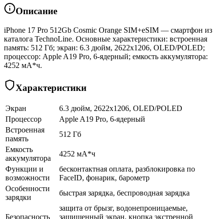
Описание
iPhone 17 Pro 512Gb Cosmic Orange SIM+eSIM — смартфон из
каталога TechnoLine. Основные характеристики: встроенная
память: 512 Гб; экран: 6.3 дюйм, 2622x1206, OLED/POLED;
процессор: Apple A19 Pro, 6-ядерный; емкость аккумулятора:
4252 мА*ч.
Характеристики
Экран
6.3 дюйм, 2622x1206, OLED/POLED
Процессор
Apple A19 Pro, 6-ядерный
Встроенная
512 Гб
память
Емкость
4252 мА*ч
аккумулятора
Функции и
бесконтактная оплата, разблокировка по
возможности
FaceID, фонарик, барометр
Особенности
быстрая зарядка, беспроводная зарядка
зарядки
защита от брызг, водонепроницаемые,
Безопасность
защищенный экран, кнопка экстренной