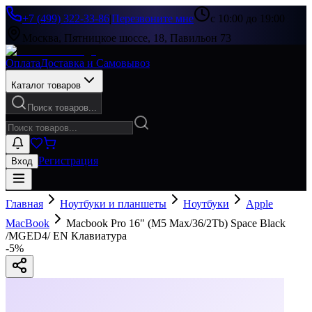
+7 (499) 322-33-86
|
Перезвоните мне
с 10:00 до 19:00
Москва, Пятницкое шоссе, 18, Павильон 73
Оплата
Доставка и Самовывоз
Каталог товаров
Поиск товаров...
Регистрация
Вход
Главная
Ноутбуки и планшеты
Ноутбуки
Apple
MacBook
Macbook Pro 16" (M5 Max/36/2Tb) Space Black
/MGED4/ EN Клавиатура
-
5
%