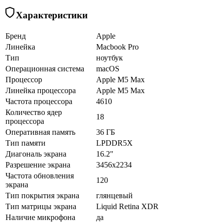
Характеристики
Бренд
Apple
Линейка
Macbook Pro
Тип
ноутбук
Операционная система
macOS
Процессор
Apple M5 Max
Линейка процессора
Apple M5 Max
Частота процессора
4610
Количество ядер
18
процессора
Оперативная память
36 ГБ
Тип памяти
LPDDR5X
Диагональ экрана
16.2"
Разрешение экрана
3456x2234
Частота обновления
120
экрана
Тип покрытия экрана
глянцевый
Тип матрицы экрана
Liquid Retina XDR
Наличие микрофона
да