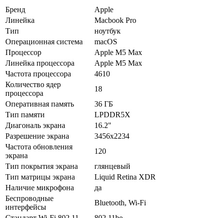
Бренд
Apple
Линейка
Macbook Pro
Тип
ноутбук
Операционная система
macOS
Процессор
Apple M5 Max
Линейка процессора
Apple M5 Max
Частота процессора
4610
Количество ядер
18
процессора
Оперативная память
36 ГБ
Тип памяти
LPDDR5X
Диагональ экрана
16.2"
Разрешение экрана
3456x2234
Частота обновления
120
экрана
Тип покрытия экрана
глянцевый
Тип матрицы экрана
Liquid Retina XDR
Наличие микрофона
да
Беспроводные
Bluetooth, Wi-Fi
интерфейсы
Стандарт Wi-Fi 802.11
802.11be