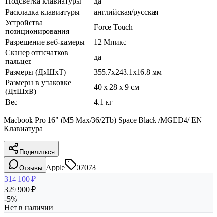
Подсветка клавиатуры
да
Раскладка клавиатуры
английская/русская
Устройства
Force Touch
позиционирования
Разрешение веб-камеры
12 Мпикс
Сканер отпечатков
да
пальцев
Размеры (ДхШхТ)
355.7x248.1x16.8 мм
Размеры в упаковке
40 x 28 x 9 см
(ДхШхВ)
Вес
4.1 кг
Macbook Pro 16" (M5 Max/36/2Tb) Space Black /MGED4/ EN
Клавиатура
Поделиться
Apple
07078
Отзывы
314 100
₽
329 900
₽
-
5
%
Нет в наличии