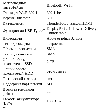
Беспроводные
Bluetooth, Wi-Fi
интерфейсы
Стандарт Wi-Fi 802.11
802.11be
Версия Bluetooth
6.0
Интерфейсы
Thunderbolt 5, выход HDMI
DisplayPort 2.1, Power Delivery,
Функционал USB Type-C
Thunderbolt 5
Видеокарта
Apple graphics 32-core
Тип видеокарты
встроенная
Объем видеопамяти
SMA
Тип видеопамяти
SMA
Общий объем
2 ТБ
накопителей SSD
Общий объем
отсутствует
накопителей HDD
Оптический привод
нет
Поддержка карт памяти
SD
Время автономной
22 ч
работы
Емкость аккумулятора
100 Вт·ч
(Вт*ч)