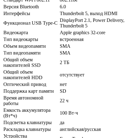
Версия Bluetooth
6.0
Интерфейсы
Thunderbolt 5, выход HDMI
DisplayPort 2.1, Power Delivery,
Функционал USB Type-C
Thunderbolt 5
Видеокарта
Apple graphics 32-core
Тип видеокарты
встроенная
Объем видеопамяти
SMA
Тип видеопамяти
SMA
Общий объем
2 ТБ
накопителей SSD
Общий объем
отсутствует
накопителей HDD
Оптический привод
нет
Поддержка карт памяти
SD
Время автономной
22 ч
работы
Емкость аккумулятора
100 Вт·ч
(Вт*ч)
Подсветка клавиатуры
да
Раскладка клавиатуры
английская/русская
Устройства