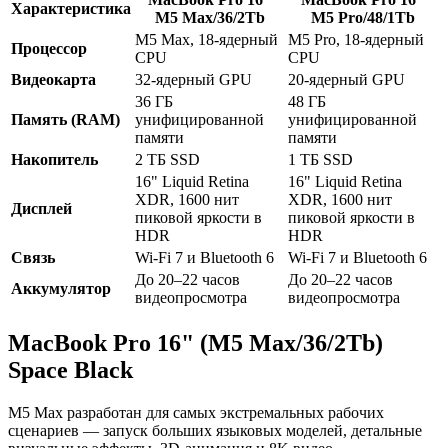
Характеристика
M5 Max/36/2Tb
M5 Pro/48/1Tb
M5 Max, 18-ядерный
M5 Pro, 18-ядерный
Процессор
CPU
CPU
Видеокарта
32-ядерный GPU
20-ядерный GPU
36 ГБ
48 ГБ
Память (RAM)
унифицированной
унифицированной
памяти
памяти
Накопитель
2 ТБ SSD
1 ТБ SSD
16" Liquid Retina
16" Liquid Retina
XDR, 1600 нит
XDR, 1600 нит
Дисплей
пиковой яркости в
пиковой яркости в
HDR
HDR
Связь
Wi-Fi 7 и Bluetooth 6
Wi-Fi 7 и Bluetooth 6
До 20–22 часов
До 20–22 часов
Аккумулятор
видеопросмотра
видеопросмотра
MacBook Pro 16" (M5 Max/36/2Tb)
Space Black
M5 Max разработан для самых экстремальных рабочих
сценариев — запуск больших языковых моделей, детальные