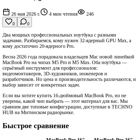
26 мая 2026 г.
4
мин чтения
246
0
0
Два мощных профессиональных ноутбука с разными
задачами. Разбираемся, кому нужен 32-ядерный GPU Max, а
кому достаточно 20-ядерного Pro.
Весна 2026 года порадовала владельцев Mac новой линейкой
MacBook Pro на чипах M5 Pro и M5 Max. Оба ноутбука —
серьёзный инструмент для профессионалов:
видеомонтажеров, 3D-художников, инженеров и
разработчиков. Но цена и производительность различаются, и
выбор зависит от конкретных задач.
Если вы хотите купить 16-дюймовый MacBook Pro, но не
уверены, какой чип выбрать — этот материал для вас. Мы
сравним две топовые конфигурации, доступные в TECHNO
HUB на Митинском радиорынке.
Быстрое сравнение
MacBook Pro 16"
MacBook Pro 16"