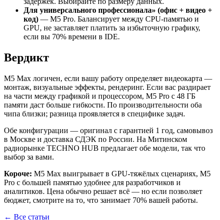
задержек. Выбирайте по размеру данных.
Для универсального профессионала» (офис + видео +
код)
— M5 Pro. Балансирует между CPU-памятью и
GPU, не заставляет платить за избыточную графику,
если вы 70% времени в IDE.
Вердикт
M5 Max логичен, если вашу работу определяет видеокарта —
монтаж, визуальные эффекты, рендеринг. Если вас раздирает
на части между графикой и процессором, M5 Pro с 48 ГБ
памяти даст больше гибкости. По производительности оба
чипа близки; разница проявляется в специфике задач.
Обе конфигурации — оригинал с гарантией 1 год, самовывоз
в Москве и доставка СДЭК по России. На Митинском
радиорынке TECHNO HUB предлагает обе модели, так что
выбор за вами.
Короче:
M5 Max выигрывает в GPU-тяжёлых сценариях, M5
Pro с большей памятью удобнее для разработчиков и
аналитиков. Цена обычно решает всё — но если позволяет
бюджет, смотрите на то, что занимает 70% вашей работы.
← Все статьи