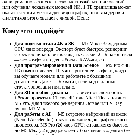
одновременного запуска нескольких тяжёлых приложений
или обучения локальных моделей ИИ. 1 ТБ хранилища может
оказаться узким местом для видеографов, но для кодеров и
аналитиков этого хватает с лихвой. Цена:
Кому что подойдёт
Для видеомонтажа 4K и 8K
— M5 Max с 32-ядерным
GPU явно впереди. Экспорт будет быстрее, рендеринг
эффектов не заставит вас ждать часами. 2 ТБ накопителя
— это комфортно для работы с RAW-видео.
Для программирования и Data Science
— M5 Pro с 48
ГБ памяти идеален. Память критичнее графики, когда
вы обучаете модели или работаете с большими
датасетами. Даже 1 ТБ хватит, если код и данные
структурированы правильно.
Для 3D и motion-дизайна
— зависит от сложности.
Лёгкие проекты в Cinema 4D или After Effects потянет
M5 Pro. Для тяжёлого рендеринга Octane или V-Ray
лучше M5 Max.
Для работы с AI
— M5 встроило нейронный движок
(Neural Accelerator) прямо в каждое ядро графического
процессора. M5 Pro (20 ядер GPU) справляется быстро,
но M5 Max (32 ядра) работает с большими моделями без