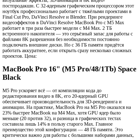
визуальные эффекты, 3D-анимация и 8K видео-
постпродакшн. С 32-ядерным графическим процессором этот
ноутбук профессионально работает с тяжёлыми проектами в
Final Cut Pro, DaVinci Resolve и Blender. При рендеринге
видеоэффектов в DaVinci Resolve MacBook Pro с M5 Max
работает в три раза быстрее модели с M4 Max. 2 ТБ
встроенного накопителя — это серьёзный запас для работы с
файлами 8K разрешения без необходимости постоянно
подключать внешние диски. Но с 36 ГБ памяти придётся
работать аккуратнее, если открыть сразу несколько сложных
проектов. Цена:
MacBook Pro 16" (M5 Pro/48/1Tb) Space
Black
M5 Pro ускоряет всё — от компиляции кода до
редактирования видео в 8K, его 20-ядерный GPU
обеспечивает производительность для 3D-рендеринга и
анимации. На практике, MacBook Pro на M5 Pro оказался на
23% быстрее MacBook на M4 Max, хотя GPU ядер было
меньше (20 против 32), и разница в графических тестах
составила лишь 14% в пользу старого Max. Главное
преимущество этой конфигурации — 48 ГБ памяти. Это
критически важно для работы с большими наборами данных,