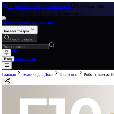
+7 (499) 322-33-86
|
Перезвоните мне
с 10:00 до 19:00
Москва, Пятницкое шоссе, 18, Павильон 73
Оплата
Доставка и Самовывоз
Каталог товаров
Поиск товаров...
Регистрация
Вход
Главная
Техника для Дома
Пылесосы
Робот-пылесос D