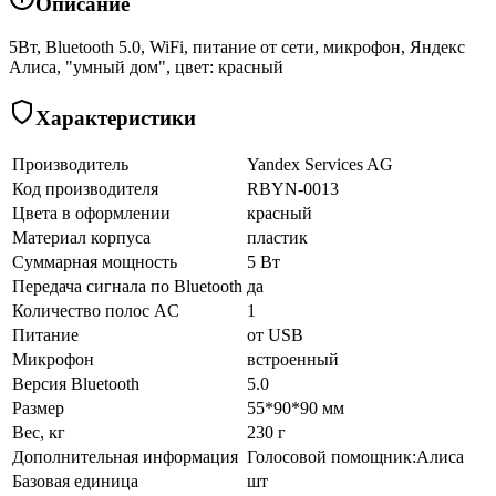
Описание
5Вт, Bluetooth 5.0, WiFi, питание от сети, микрофон, Яндекс
Алиса, "умный дом", цвет: красный
Характеристики
Производитель
Yandex Services AG
Код производителя
RBYN-0013
Цвета в оформлении
красный
Материал корпуса
пластик
Суммарная мощность
5 Вт
Передача сигнала по Bluetooth
да
Количество полос AC
1
Питание
от USB
Микрофон
встроенный
Версия Bluetooth
5.0
Размер
55*90*90 мм
Вес, кг
230 г
Дополнительная информация
Голосовой помощник:Алиса
Базовая единица
шт