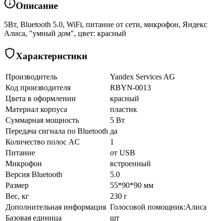
Описание
5Вт, Bluetooth 5.0, WiFi, питание от сети, микрофон, Яндекс
Алиса, "умный дом", цвет: красный
Характеристики
Производитель
Yandex Services AG
Код производителя
RBYN-0013
Цвета в оформлении
красный
Материал корпуса
пластик
Суммарная мощность
5 Вт
Передача сигнала по Bluetooth
да
Количество полос AC
1
Питание
от USB
Микрофон
встроенный
Версия Bluetooth
5.0
Размер
55*90*90 мм
Вес, кг
230 г
Дополнительная информация
Голосовой помощник:Алиса
Базовая единица
шт