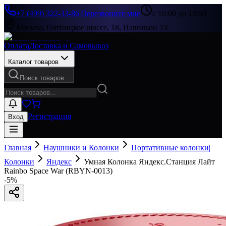
+7 (499) 322-33-86
|
Перезвоните мне
с 10:00 до 19:00
Москва, Пятницкое шоссе, 18, Павильон 73
Оплата
Доставка и Самовывоз
Каталог товаров
Поиск товаров...
Регистрация
Вход
Главная
Наушники и Колонки
Портативные колонки|
Колонки
Яндекс
Умная Колонка Яндекс.Станция Лайт
Rainbo Space War (RBYN-0013)
-
5
%