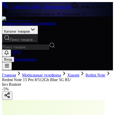
+7 (499) 322-33-86
|
Перезвоните мне
с 10:00 до 19:00
Москва, Пятницкое шоссе, 18, Павильон 73
Оплата
Доставка и Самовывоз
Каталог товаров
Поиск товаров...
Регистрация
Вход
Главная
Мобильные телефоны
Xiaomi
Redmi Note
Redmi Note 15 Pro 8/512Gb Blue 5G RU
Без Rustore
-
5
%