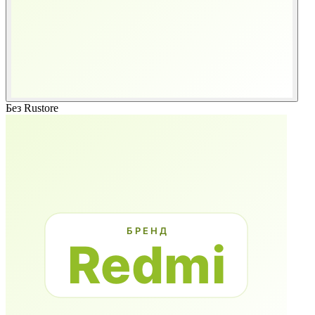
Без Rustore