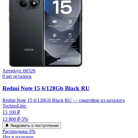
Артикул:
06526
0
шт осталось
Redmi Note 15 6/128Gb Black RU
Redmi Note 15 6/128Gb Black RU — смартфон из каталога
TechnoLine.
13 100 ₽
13 800 ₽
-
5
%
🔔 Уведомить о поступлении
Распродажа
-
5
%
Нет в наличии