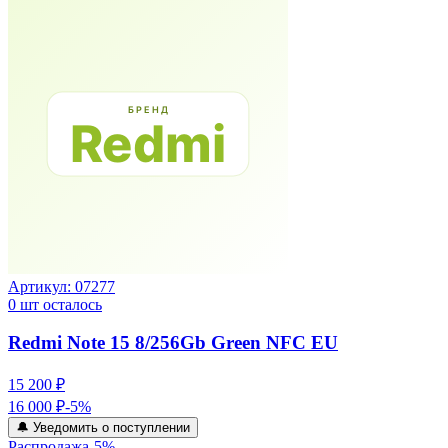
Артикул:
07277
0
шт осталось
Redmi Note 15 8/256Gb Green NFC EU
15 200 ₽
16 000 ₽
-
5
%
🔔 Уведомить о поступлении
Распродажа
-
5
%