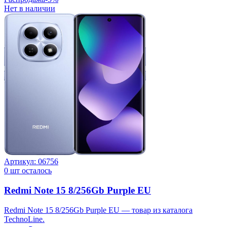
Нет в наличии
Артикул:
06756
0
шт осталось
Redmi Note 15 8/256Gb Purple EU
Redmi Note 15 8/256Gb Purple EU — товар из каталога
TechnoLine.