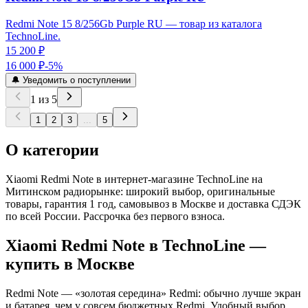
Redmi Note 15 8/256Gb Purple RU — товар из каталога
TechnoLine.
15 200 ₽
16 000 ₽
-
5
%
🔔 Уведомить о поступлении
1
из
5
1
2
3
...
5
О категории
Xiaomi Redmi Note в интернет-магазине TechnoLine на
Митинском радиорынке: широкий выбор, оригинальные
товары, гарантия 1 год, самовывоз в Москве и доставка СДЭК
по всей России. Рассрочка без первого взноса.
Xiaomi Redmi Note
в TechnoLine —
купить в Москве
Redmi Note — «золотая середина» Redmi: обычно лучше экран
и батарея, чем у совсем бюджетных Redmi. Удобный выбор,