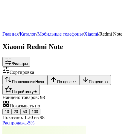
Рейтинг
▶
Главная
/
Каталог
/
Мобильные телефоны
/
Xiaomi
/
Redmi Note
Xiaomi Redmi Note
Фильтры
Сортировка
По названию
Назв.
По цене ↑
↑
По цене ↓
↓
По рейтингу
★
Найдено товаров:
98
Показывать по
10
20
50
100
Показано:
1
-
20
из
98
Распродажа
-
5
%