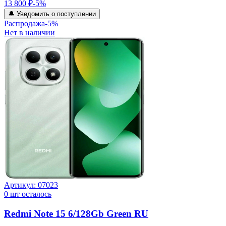
13 800 ₽
-
5
%
🔔 Уведомить о поступлении
Распродажа
-
5
%
Нет в наличии
Артикул:
07023
0
шт осталось
Redmi Note 15 6/128Gb Green RU