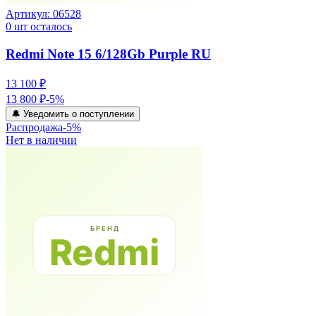
Артикул:
06528
0
шт осталось
Redmi Note 15 6/128Gb Purple RU
13 100 ₽
13 800 ₽
-
5
%
🔔 Уведомить о поступлении
Распродажа
-
5
%
Нет в наличии