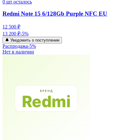
0
шт осталось
Redmi Note 15 6/128Gb Purple NFC EU
12 500 ₽
13 200 ₽
-
5
%
🔔 Уведомить о поступлении
Распродажа
-
5
%
Нет в наличии