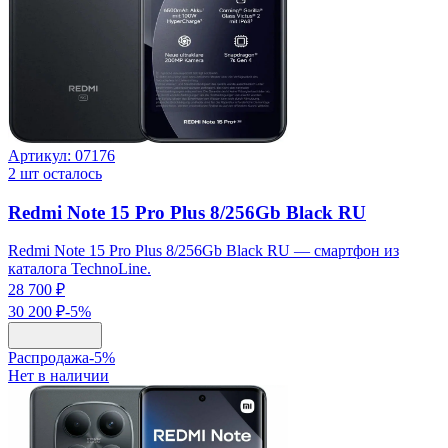
Артикул:
07176
2
шт осталось
Redmi Note 15 Pro Plus 8/256Gb Black RU
Redmi Note 15 Pro Plus 8/256Gb Black RU — смартфон из
каталога TechnoLine.
28 700 ₽
30 200 ₽
-
5
%
Распродажа
-
5
%
Нет в наличии