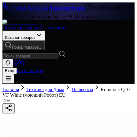
+7 (499) 322-33-86
|
Перезвоните мне
с 10:00 до 19:00
Москва, Пятницкое шоссе, 18, Павильон 73
Оплата
Доставка и Самовывоз
Каталог товаров
Поиск товаров...
Регистрация
Вход
Главная
Техника для Дома
Пылесосы
Roborock Q10
VF White (моющий Робот) EU
-
5
%