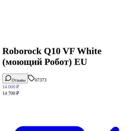
Roborock Q10 VF White
(моющий Робот) EU
07373
Отзывы
14 000
₽
14 700
₽