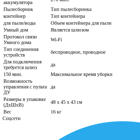
аккумулятора
Пылесборник
Тип пылесборника
контейнер
Тип контейнера
для пыли/воды
Объем контейнера для пыли
Умный дом
Является шлюзом
Протокол связи
Wi-Fi
Умного дома
Тип соединения
беспроводное, проводное
устройств
Для подключения
да
требуется шлюз
150 мин.
Максимальное время уборки
Возможность
управления с пульта
да
ДУ
Размеры в упаковке
48 x 45 x 43 см
(ДхШхВ)
Вес
16 кг
Соцсети