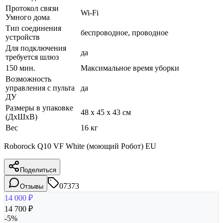
Протокол связи
Wi-Fi
Умного дома
Тип соединения
беспроводное, проводное
устройств
Для подключения
да
требуется шлюз
150 мин.
Максимальное время уборки
Возможность
управления с пульта
да
ДУ
Размеры в упаковке
48 x 45 x 43 см
(ДхШхВ)
Вес
16 кг
Roborock Q10 VF White (моющий Робот) EU
Поделиться
07373
Отзывы
14 000
₽
14 700
₽
-
5
%