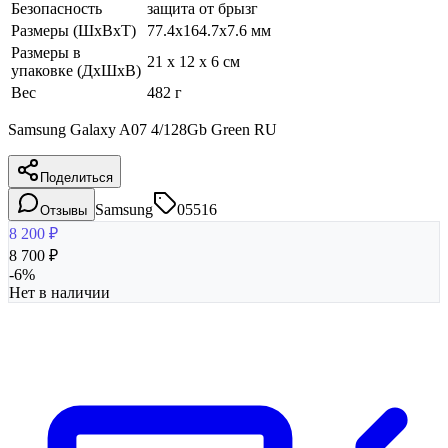
Безопасность
защита от брызг
Размеры (ШхВхТ)
77.4x164.7x7.6 мм
Размеры в
21 x 12 x 6 см
упаковке (ДхШхВ)
Вес
482 г
Samsung Galaxy A07 4/128Gb Green RU
Поделиться
Samsung
05516
Отзывы
8 200
₽
8 700
₽
-
6
%
Нет в наличии