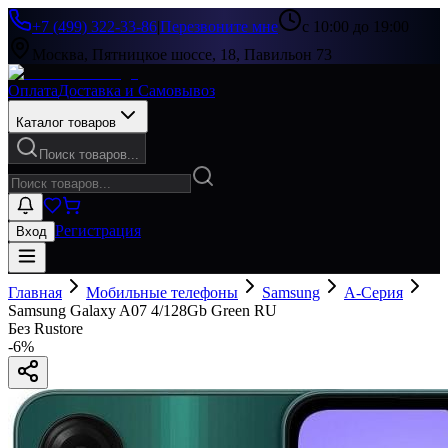
+7 (499) 322-33-86
|
Перезвоните мне
с 10:00 до 19:00
Москва, Пятницкое шоссе, 18, Павильон 73
Оплата
Доставка и Самовывоз
Каталог товаров
Поиск товаров...
Регистрация
Вход
Главная
Мобильные телефоны
Samsung
A-Серия
Samsung Galaxy A07 4/128Gb Green RU
Без Rustore
-
6
%