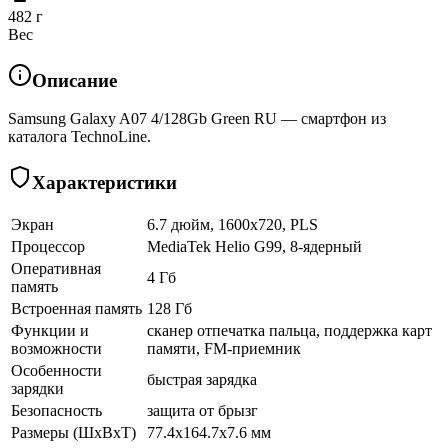
482 г
Вес
Описание
Samsung Galaxy A07 4/128Gb Green RU — смартфон из
каталога TechnoLine.
Характеристики
Экран
6.7 дюйм, 1600x720, PLS
Процессор
MediaTek Helio G99, 8-ядерный
Оперативная
4 Гб
память
Встроенная память
128 Гб
Функции и
сканер отпечатка пальца, поддержка карт
возможности
памяти, FM-приемник
Особенности
быстрая зарядка
зарядки
Безопасность
защита от брызг
Размеры (ШхВхТ)
77.4x164.7x7.6 мм