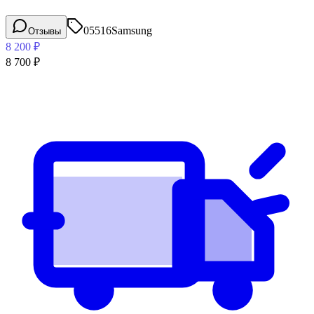
05516
Samsung
Отзывы
8 200
₽
8 700
₽