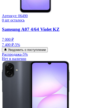
Артикул:
06490
0
шт осталось
Samsung A07 4/64 Violet KZ
7 000 ₽
7 400 ₽
-
5
%
🔔 Уведомить о поступлении
Распродажа
-
5
%
Нет в наличии