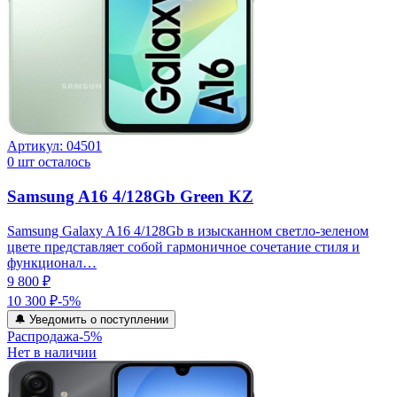
Артикул:
04501
0
шт осталось
Samsung A16 4/128Gb Green KZ
Samsung Galaxy A16 4/128Gb в изысканном светло-зеленом
цвете представляет собой гармоничное сочетание стиля и
функционал…
9 800 ₽
10 300 ₽
-
5
%
🔔 Уведомить о поступлении
Распродажа
-
5
%
Нет в наличии