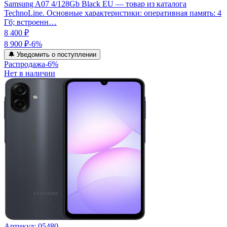
Samsung A07 4/128Gb Black EU — товар из каталога
TechnoLine. Основные характеристики: оперативная память: 4
Гб; встроенн…
8 400 ₽
8 900 ₽
-
6
%
🔔 Уведомить о поступлении
Распродажа
-
6
%
Нет в наличии
Артикул:
05480