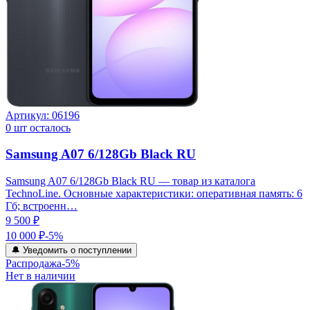
Артикул:
06196
0
шт осталось
Samsung A07 6/128Gb Black RU
Samsung A07 6/128Gb Black RU — товар из каталога
TechnoLine. Основные характеристики: оперативная память: 6
Гб; встроенн…
9 500 ₽
10 000 ₽
-
5
%
🔔 Уведомить о поступлении
Распродажа
-
5
%
Нет в наличии