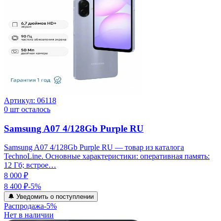
Артикул:
06118
0
шт осталось
Samsung A07 4/128Gb Purple RU
Samsung A07 4/128Gb Purple RU — товар из каталога
TechnoLine. Основные характеристики: оперативная память:
12 Гб; встрое…
8 000 ₽
8 400 ₽
-
5
%
🔔 Уведомить о поступлении
Распродажа
-
5
%
Нет в наличии