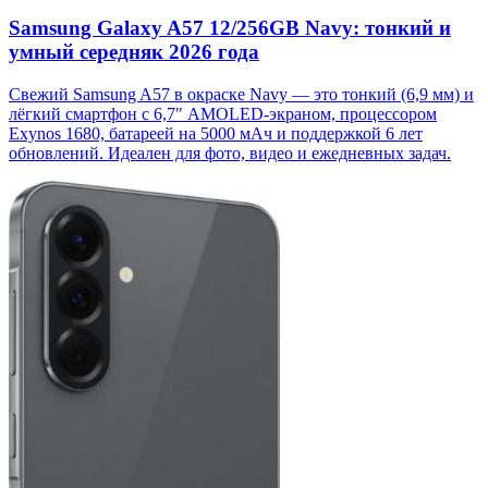
Samsung Galaxy A57 12/256GB Navy: тонкий и
умный середняк 2026 года
Свежий Samsung A57 в окраске Navy — это тонкий (6,9 мм) и
лёгкий смартфон с 6,7" AMOLED-экраном, процессором
Exynos 1680, батареей на 5000 мАч и поддержкой 6 лет
обновлений. Идеален для фото, видео и ежедневных задач.