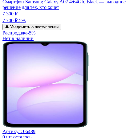
Смартфон Samsung Galaxy A07 4/64Gb, Black — выгодное
решение для тех, кто хочет
7 300 ₽
7 700 ₽
-
5
%
🔔 Уведомить о поступлении
Распродажа
-
5
%
Нет в наличии
Артикул:
06489
0
шт осталось