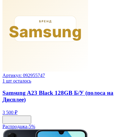
Артикул:
092955747
1
шт осталось
Samsung A23 Black 128GB Б/У (полоса на
Дисплее)
3 500 ₽
Распродажа
-
5
%