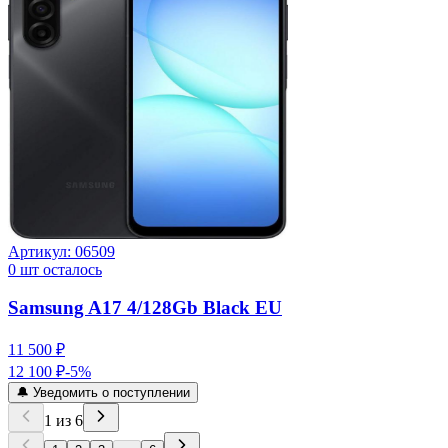
Артикул:
06509
0
шт осталось
Samsung A17 4/128Gb Black EU
11 500 ₽
12 100 ₽
-
5
%
🔔 Уведомить о поступлении
1
из
6