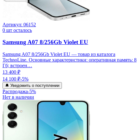
Артикул:
06152
0
шт осталось
Samsung A07 8/256Gb Violet EU
Samsung A07 8/256Gb Violet EU — товар из каталога
TechnoLine. Основные характеристики: оперативная память: 8
Гб; встроен…
13 400 ₽
14 100 ₽
-
5
%
🔔 Уведомить о поступлении
Распродажа
-
5
%
Нет в наличии