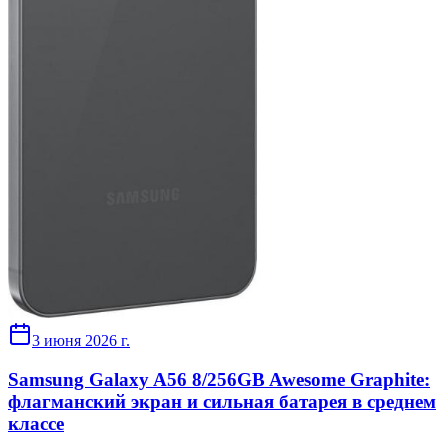
3 июня 2026 г.
Samsung Galaxy A56 8/256GB Awesome Graphite:
флагманский экран и сильная батарея в среднем
классе