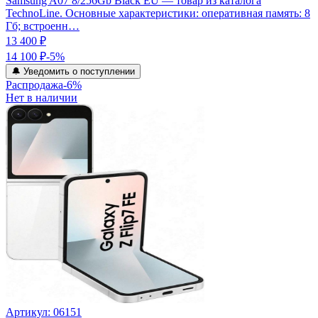
Samsung A07 8/256Gb Black EU — товар из каталога
TechnoLine. Основные характеристики: оперативная память: 8
Гб; встроенн…
13 400 ₽
14 100 ₽
-
5
%
🔔 Уведомить о поступлении
Распродажа
-
6
%
Нет в наличии
Артикул:
06151