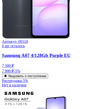
Артикул:
06518
0
шт осталось
Samsung A07 4/128Gb Purple EU
7 500 ₽
7 900 ₽
-
5
%
🔔 Уведомить о поступлении
Распродажа
-
5
%
Нет в наличии