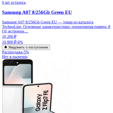
0
шт осталось
Samsung A07 8/256Gb Green EU
Samsung A07 8/256Gb Green EU — товар из каталога
TechnoLine. Основные характеристики: оперативная память: 8
Гб; встроенн…
10 200 ₽
10 800 ₽
-
6
%
🔔 Уведомить о поступлении
Распродажа
-
5
%
Нет в наличии