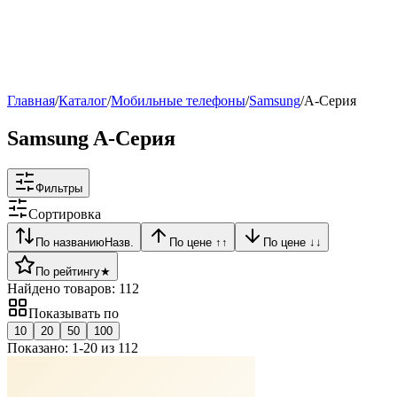
Рейтинг
▶
Главная
/
Каталог
/
Мобильные телефоны
/
Samsung
/
A-Серия
Samsung A-Серия
Фильтры
Сортировка
По названию
Назв.
По цене ↑
↑
По цене ↓
↓
По рейтингу
★
Найдено товаров:
112
Показывать по
10
20
50
100
Показано:
1
-
20
из
112