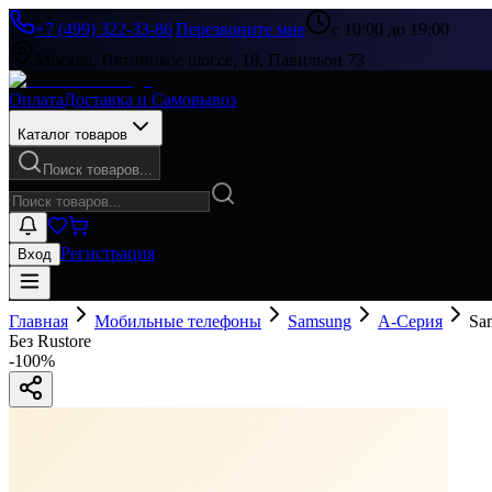
+7 (499) 322-33-86
|
Перезвоните мне
с 10:00 до 19:00
Москва, Пятницкое шоссе, 18, Павильон 73
Оплата
Доставка и Самовывоз
Каталог товаров
Поиск товаров...
Регистрация
Вход
Главная
Мобильные телефоны
Samsung
A-Серия
Sa
Без Rustore
-
100
%