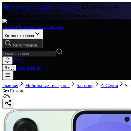
+7 (499) 322-33-86
|
Перезвоните мне
с 10:00 до 19:00
Москва, Пятницкое шоссе, 18, Павильон 73
Оплата
Доставка и Самовывоз
Каталог товаров
Поиск товаров...
Регистрация
Вход
Главная
Мобильные телефоны
Samsung
A-Серия
Sa
Без Rustore
-
5
%