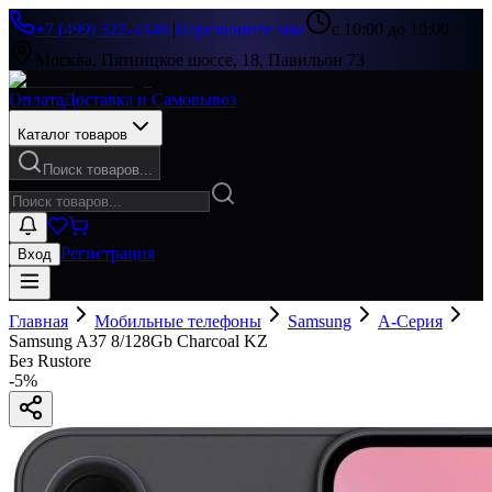
+7 (499) 322-33-86
|
Перезвоните мне
с 10:00 до 19:00
Москва, Пятницкое шоссе, 18, Павильон 73
Оплата
Доставка и Самовывоз
Каталог товаров
Поиск товаров...
Регистрация
Вход
Главная
Мобильные телефоны
Samsung
A-Серия
Samsung A37 8/128Gb Charcoal KZ
Без Rustore
-
5
%