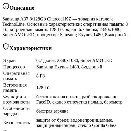
Описание
Samsung A37 8/128Gb Charcoal KZ — товар из каталога
TechnoLine. Основные характеристики: оперативная память: 8
Гб; встроенная память: 128 Гб; экран: 6.7 дюйм, 2340x1080,
Super AMOLED; процессор: Samsung Exynos 1480, 8-ядерный.
Характеристики
Экран
6.7 дюйм, 2340x1080, Super AMOLED
Процессор
Samsung Exynos 1480, 8-ядерный
Оперативная
8 Гб
память
Встроенная
128 Гб
память
Функции и
бесконтактная оплата, разблокировка по
возможности
FaceID, сканер отпечатка пальца, барометр
Особенности
быстрая зарядка
зарядки
защита от брызг, водонепроницаемые,
Безопасность
защищенный экран, cтекло Gorilla Glass