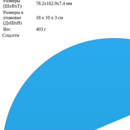
Размеры
78.2x162.9x7.4 мм
(ШхВхТ)
Размеры в
упаковке
18 x 10 x 3 см
(ДхШхВ)
Вес
403 г
Соцсети