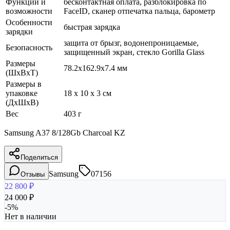
Функции и
бесконтактная оплата, разблокировка по
возможности
FaceID, сканер отпечатка пальца, барометр
Особенности
быстрая зарядка
зарядки
защита от брызг, водонепроницаемые,
Безопасность
защищенный экран, cтекло Gorilla Glass
Размеры
78.2x162.9x7.4 мм
(ШхВхТ)
Размеры в
упаковке
18 x 10 x 3 см
(ДхШхВ)
Вес
403 г
Samsung A37 8/128Gb Charcoal KZ
Поделиться
Samsung
07156
Отзывы
22 800
₽
24 000
₽
-
5
%
Нет в наличии