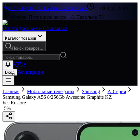
+7 (499) 322-33-86
|
Перезвоните мне
с 10:00 до 19:00
Москва, Пятницкое шоссе, 18, Павильон 73
Оплата
Доставка и Самовывоз
Каталог товаров
Поиск товаров...
Регистрация
Вход
Главная
Мобильные телефоны
Samsung
A-Серия
Samsung Galaxy A56 8/256Gb Awesome Graphite KZ
Без Rustore
-
5
%