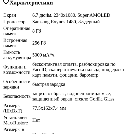
Характеристики
Экран
6.7 дюйм, 2340x1080, Super AMOLED
Процессор
Samsung Exynos 1480, 8-ядерный
Оперативная
8 Гб
память
Встроенная
256 Гб
память
Емкость
5000 мА*ч
аккумулятора
бесконтактная оплата, разблокировка по
Функции и
FaceID, сканер отпечатка пальца, поддержка
возможности
карт памяти, фонарик, барометр
Особенности
быстрая зарядка
зарядки
защита от брызг, водонепроницаемые,
Безопасность
защищенный экран, cтекло Gorilla Glass
Размеры
77.5x162x7.4 мм
(ШхВхТ)
Установлен
Нет
Max/Rustore
Размеры в