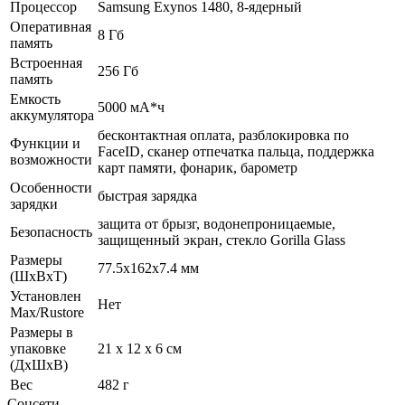
Процессор
Samsung Exynos 1480, 8-ядерный
Оперативная
8 Гб
память
Встроенная
256 Гб
память
Емкость
5000 мА*ч
аккумулятора
бесконтактная оплата, разблокировка по
Функции и
FaceID, сканер отпечатка пальца, поддержка
возможности
карт памяти, фонарик, барометр
Особенности
быстрая зарядка
зарядки
защита от брызг, водонепроницаемые,
Безопасность
защищенный экран, cтекло Gorilla Glass
Размеры
77.5x162x7.4 мм
(ШхВхТ)
Установлен
Нет
Max/Rustore
Размеры в
упаковке
21 x 12 x 6 см
(ДхШхВ)
Вес
482 г
Соцсети