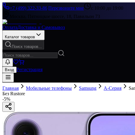
+7 (499) 322-33-86
|
Перезвоните мне
с 10:00 до 19:00
Москва, Пятницкое шоссе, 18, Павильон 73
Оплата
Доставка и Самовывоз
Каталог товаров
Поиск товаров...
Регистрация
Вход
Главная
Мобильные телефоны
Samsung
A-Серия
Sa
Без Rustore
-
5
%