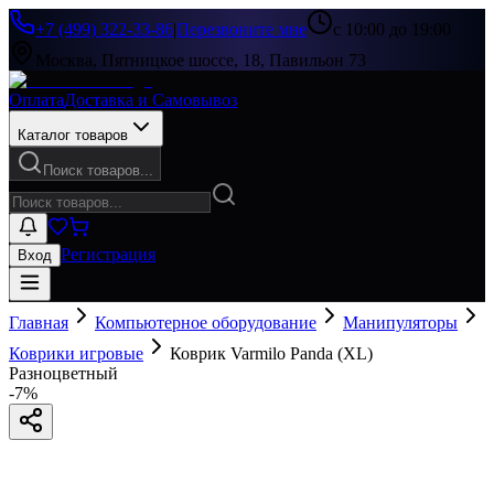
+7 (499) 322-33-86
|
Перезвоните мне
с 10:00 до 19:00
Москва, Пятницкое шоссе, 18, Павильон 73
Оплата
Доставка и Самовывоз
Каталог товаров
Поиск товаров...
Регистрация
Вход
Главная
Компьютерное оборудование
Манипуляторы
Коврики игровые
Коврик Varmilo Panda (XL)
Разноцветный
-
7
%