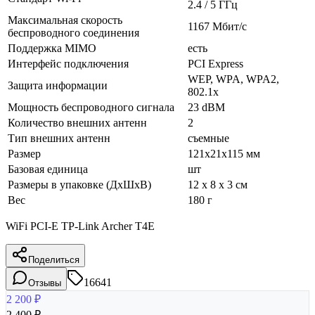
2.4 / 5 ГГц
Максимальная скорость
1167 Мбит/с
беспроводного соединения
Поддержка MIMO
есть
Интерфейс подключения
PCI Express
WEP, WPA, WPA2,
Защита информации
802.1x
Мощность беспроводного сигнала
23 dBM
Количество внешних антенн
2
Тип внешних антенн
съемные
Размер
121x21x115 мм
Базовая единица
шт
Размеры в упаковке (ДхШхВ)
12 x 8 x 3 см
Вес
180 г
WiFi PCI-E TP-Link Archer T4E
Поделиться
16641
Отзывы
2 200
₽
2 400
₽