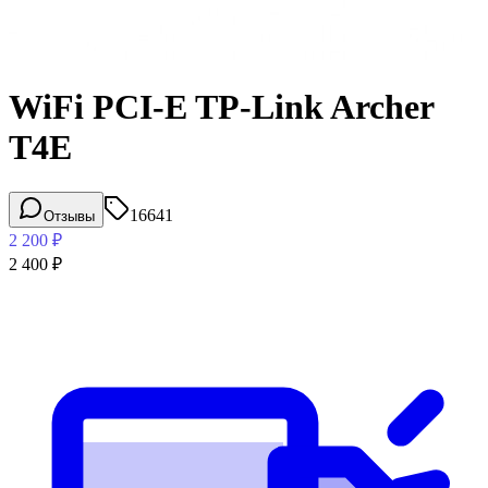
WiFi PCI-E TP-Link Archer
T4E
16641
Отзывы
2 200
₽
2 400
₽