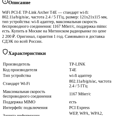
Описание
WiFi PCI-E TP-Link Archer T4E — стандарт wi-fi:
802.11a/b/g/n/ac, частота 2.4 / 5 ГГц, размер: 121x21x115 мм,
тип устройства: wi-fi адаптер, максимальная скорость
беспроводного соединения: 1167 Мбит/с, поддержка mimo:
есть. Купить в Москве на Митинском радиорынке по цене
2 200 ₽. Оригинал, гарантия 1 год. Самовывоз и доставка
СДЭК по всей России.
Характеристики
Производитель
TP-LINK
Код производителя
T4E
Тип устройства
wi-fi адаптер
802.11a/b/g/n/ac, частота
Стандарт Wi-Fi
2.4 / 5 ГГц
Максимальная скорость
1167 Мбит/с
беспроводного соединения
Поддержка MIMO
есть
Интерфейс подключения
PCI Express
WEP, WPA, WPA2,
Защита информации