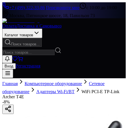
+7 (499) 322-33-86
|
Перезвоните мне
с 10:00 до 19:00
Москва, Пятницкое шоссе, 18, Павильон 73
Оплата
Доставка и Самовывоз
Каталог товаров
Поиск товаров...
Регистрация
Вход
Главная
Компьютерное оборудование
Сетевое
оборудование
Адаптеры Wi-Fi/BT
WiFi PCI-E TP-Link
Archer T4E
-
8
%