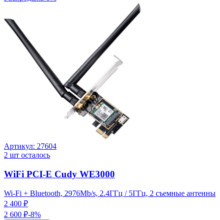
Артикул:
27604
2
шт осталось
WiFi PCI-E Cudy WE3000
Wi-Fi + Bluetooth, 2976Mb/s, 2.4ГГц / 5ГГц, 2 съемные антенны
2 400 ₽
2 600 ₽
-
8
%