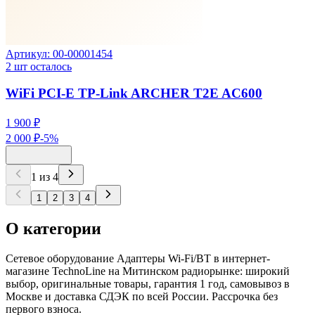
Артикул:
00-00001454
2
шт осталось
WiFi PCI-E TP-Link ARCHER T2E AC600
1 900 ₽
2 000 ₽
-
5
%
1
из
4
1
2
3
4
О категории
Сетевое оборудование Адаптеры Wi-Fi/BT в интернет-
магазине TechnoLine на Митинском радиорынке: широкий
выбор, оригинальные товары, гарантия 1 год, самовывоз в
Москве и доставка СДЭК по всей России. Рассрочка без
первого взноса.