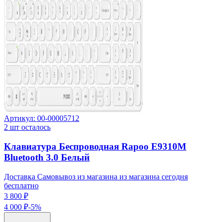
Артикул:
00-00005712
2
шт осталось
Клавиатура Беспроводная Rapoo E9310M
Bluetooth 3.0 Белый
Доставка Самовывоз из магазина из магазина сегодня
бесплатно
3 800 ₽
4 000 ₽
-
5
%