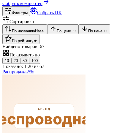
Собрать компьютер
Собрать ПК
Фильтры
Сортировка
По названию
Назв.
По цене ↑
↑
По цене ↓
↓
По рейтингу
★
Найдено товаров:
67
Показывать по
10
20
50
100
Показано:
1
-
20
из
67
Распродажа
-
5
%