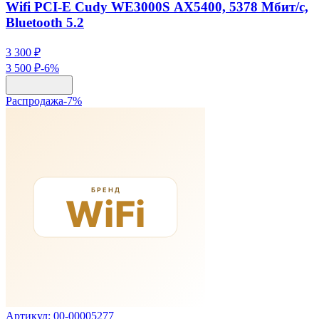
Wifi PCI-E Cudy WE3000S АХ5400, 5378 Мбит/с,
Bluetooth 5.2
3 300 ₽
3 500 ₽
-
6
%
Распродажа
-
7
%
Артикул:
00-00005277