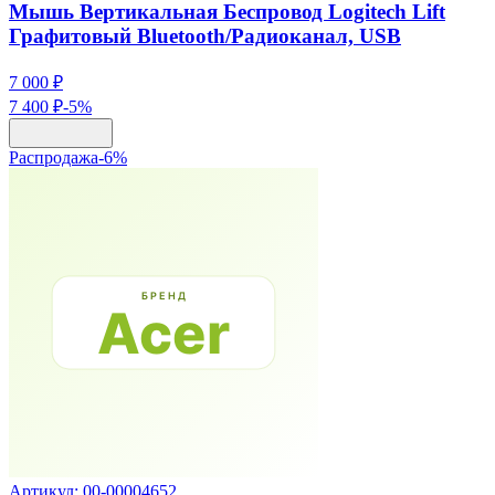
Мышь Вертикальная Беспровод Logitech Lift
Графитовый Bluetooth/Радиоканал, USB
7 000 ₽
7 400 ₽
-
5
%
Распродажа
-
6
%
Артикул:
00-00004652