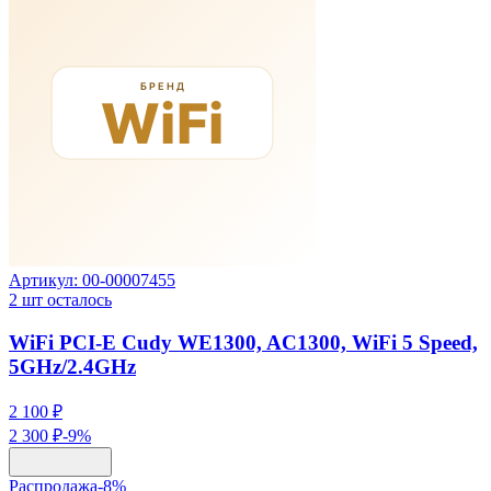
Артикул:
00-00007455
2
шт осталось
WiFi PCI-E Cudy WE1300, AC1300, WiFi 5 Speed,
5GHz/2.4GHz
2 100 ₽
2 300 ₽
-
9
%
Распродажа
-
8
%