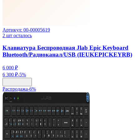
Артикул:
00-00005619
2
шт осталось
Клавиатура Беспроводная Jlab Epic Keyboard
Bluetooth/Радиоканал/USB (IEUKEPICKEYRB)
6 000 ₽
6 300 ₽
-
5
%
Распродажа
-
6
%