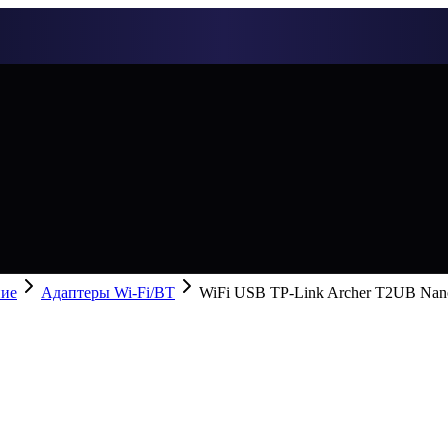
ние
Адаптеры Wi-Fi/BT
WiFi USB TP-Link Archer T2UB Nan