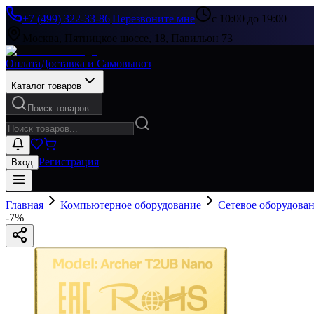
+7 (499) 322-33-86
|
Перезвоните мне
с 10:00 до 19:00
Москва, Пятницкое шоссе, 18, Павильон 73
Оплата
Доставка и Самовывоз
Каталог товаров
Поиск товаров...
Регистрация
Вход
Главная
Компьютерное оборудование
Сетевое оборудова
-
7
%