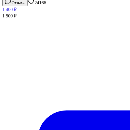
24166
Отзывы
1 400
₽
1 500
₽