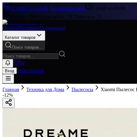
+7 (499) 322-33-86
|
Перезвоните мне
с 10:00 до 19:00
Москва, Пятницкое шоссе, 18, Павильон 73
Оплата
Доставка и Самовывоз
Каталог товаров
Поиск товаров...
Регистрация
Вход
Главная
Техника для Дома
Пылесосы
Xiaomi Пылесос 
-
12
%