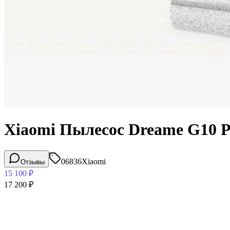
Xiaomi Пылесос Dreame G10 P
06836
Xiaomi
Отзывы
15 100
₽
17 200
₽