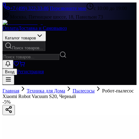
+7 (499) 322-33-86
|
Перезвоните мне
с 10:00 до 19:00
Москва, Пятницкое шоссе, 18, Павильон 73
Оплата
Доставка и Самовывоз
Каталог товаров
Поиск товаров...
Регистрация
Вход
Главная
Техника для Дома
Пылесосы
Робот-пылесос
Xiaomi Robot Vacuum S20, Черный
-
5
%