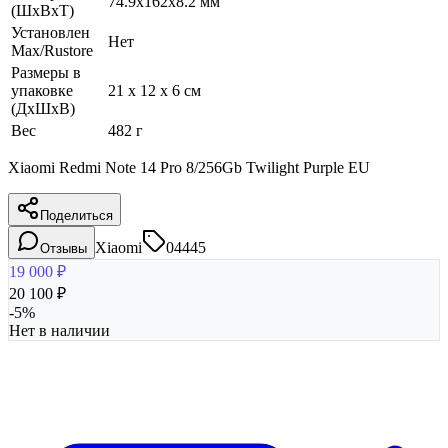
74.9x162x8.2 мм
(ШхВхТ)
Установлен
Нет
Max/Rustore
Размеры в
упаковке
21 x 12 x 6 см
(ДхШхВ)
Вес
482 г
Xiaomi Redmi Note 14 Pro 8/256Gb Twilight Purple EU
Поделиться
Xiaomi
04445
Отзывы
19 000
₽
20 100
₽
-
5
%
Нет в наличии