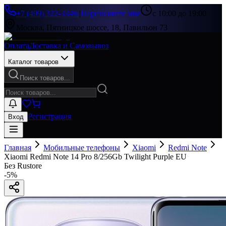
+7 (499) 322-33-86
|
Перезвоните мне
с 10:00 до 19:00
Москва, Пятницкое шоссе, 18, Павильон 73
Оплата
Доставка и Самовывоз
Каталог товаров
Поиск товаров...
Регистрация
Вход
Главная
Мобильные телефоны
Xiaomi
Redmi Note
Xiaomi Redmi Note 14 Pro 8/256Gb Twilight Purple EU
Без Rustore
-
5
%