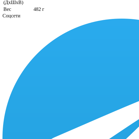
(ДхШхВ)
Вес
482 г
Соцсети