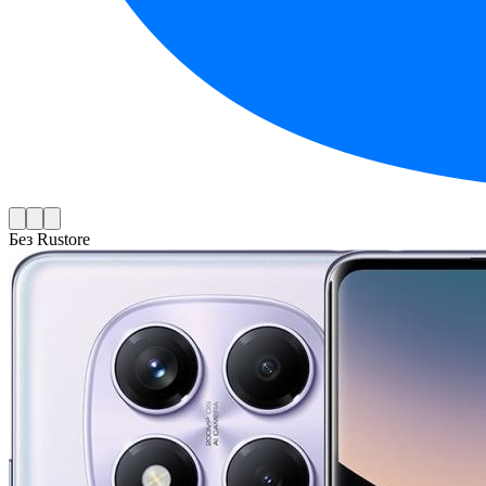
Без Rustore