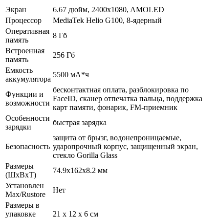
Экран
6.67 дюйм, 2400x1080, AMOLED
Процессор
MediaTek Helio G100, 8-ядерный
Оперативная
8 Гб
память
Встроенная
256 Гб
память
Емкость
5500 мА*ч
аккумулятора
бесконтактная оплата, разблокировка по
Функции и
FaceID, сканер отпечатка пальца, поддержка
возможности
карт памяти, фонарик, FM-приемник
Особенности
быстрая зарядка
зарядки
защита от брызг, водонепроницаемые,
Безопасность
ударопрочный корпус, защищенный экран,
cтекло Gorilla Glass
Размеры
74.9x162x8.2 мм
(ШхВхТ)
Установлен
Нет
Max/Rustore
Размеры в
упаковке
21 x 12 x 6 см