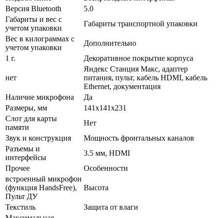
Версия Bluetooth
5.0
Габариты и вес с
Габариты транспортной упаковки
учетом упаковки
Вес в килограммах с
Дополнительно
учетом упаковки
1 г.
Декоративное покрытие корпуса
Яндекс Станция Макс, адаптер
нет
питания, пульт, кабель HDMI, кабель
Ethernet, документация
Наличие микрофона
Да
Размеры, мм
141х141х231
Слот для карты
Нет
памяти
Звук и конструкция
Мощность фронтальных каналов
Разъемы и
3.5 мм, HDMI
интерфейсы
Прочее
Особенности
встроенный микрофон
(функция HandsFree),
Высота
Пульт ДУ
Текстиль
Защита от влаги
Максимальная