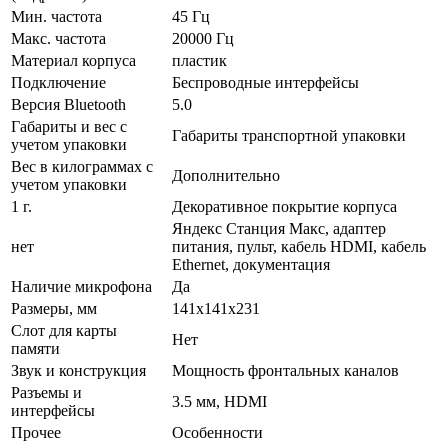
Мин. частота
45 Гц
Макс. частота
20000 Гц
Материал корпуса
пластик
Подключение
Беспроводные интерфейсы
Версия Bluetooth
5.0
Габариты и вес с
Габариты транспортной упаковки
учетом упаковки
Вес в килограммах с
Дополнительно
учетом упаковки
1 г.
Декоративное покрытие корпуса
Яндекс Станция Макс, адаптер
нет
питания, пульт, кабель HDMI, кабель
Ethernet, документация
Наличие микрофона
Да
Размеры, мм
141х141х231
Слот для карты
Нет
памяти
Звук и конструкция
Мощность фронтальных каналов
Разъемы и
3.5 мм, HDMI
интерфейсы
Прочее
Особенности