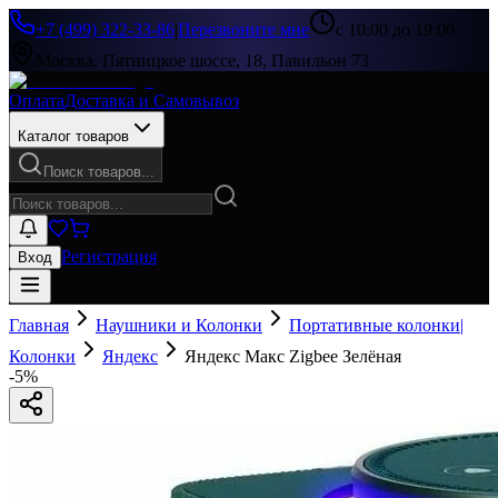
+7 (499) 322-33-86
|
Перезвоните мне
с 10:00 до 19:00
Москва, Пятницкое шоссе, 18, Павильон 73
Оплата
Доставка и Самовывоз
Каталог товаров
Поиск товаров...
Регистрация
Вход
Главная
Наушники и Колонки
Портативные колонки|
Колонки
Яндекс
Яндекс Макс Zigbee Зелёная
-
5
%