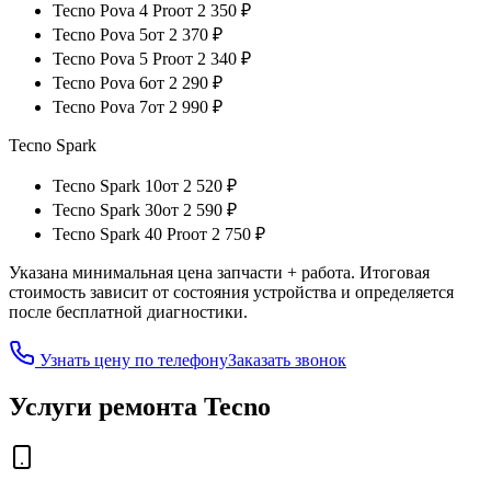
Tecno Pova 4 Pro
от
2 350
₽
Tecno Pova 5
от
2 370
₽
Tecno Pova 5 Pro
от
2 340
₽
Tecno Pova 6
от
2 290
₽
Tecno Pova 7
от
2 990
₽
Tecno Spark
Tecno Spark 10
от
2 520
₽
Tecno Spark 30
от
2 590
₽
Tecno Spark 40 Pro
от
2 750
₽
Указана минимальная цена запчасти + работа. Итоговая
стоимость зависит от состояния устройства и определяется
после бесплатной диагностики.
Узнать цену по телефону
Заказать звонок
Услуги ремонта Tecno