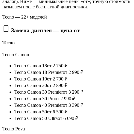
аналог). Ниже — минимальные цены «от»; точную стоимость
называем после бесплатной диагностики.
Tecno —
22
+ моделей
Замена дисплея — цена от
Tecno
Tecno Camon
Tecno Camon 18
от
2 750
₽
Tecno Camon 18 Premier
от
2 990
₽
Tecno Camon 19
от
2 790
₽
Tecno Camon 20
от
2 890
₽
Tecno Camon 30 Premier
от
3 290
₽
Tecno Camon 30 Pro
от
2 990
₽
Tecno Camon 40 Premier
от
3 390
₽
Tecno Camon 50
от
6 590
₽
Tecno Camon 50 Ultra
от
6 690
₽
Tecno Pova