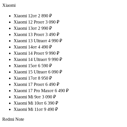
Xiaomi
Xiaomi 12
от
2 890
₽
Xiaomi 12 Pro
от
3 090
₽
Xiaomi 13
от
2 990
₽
Xiaomi 13 Pro
от
3 490
₽
Xiaomi 13 Ultra
от
4 990
₽
Xiaomi 14
от
4 490
₽
Xiaomi 14 Pro
от
9 990
₽
Xiaomi 14 Ultra
от
9 990
₽
Xiaomi 15
от
6 590
₽
Xiaomi 15 Ultra
от
6 090
₽
Xiaomi 17
от
8 950
₽
Xiaomi 17 Pro
от
6 490
₽
Xiaomi 17 Pro Max
от
6 490
₽
Xiaomi Mi 9
от
3 090
₽
Xiaomi Mi 10
от
6 390
₽
Xiaomi Mi 11
от
9 490
₽
Redmi Note