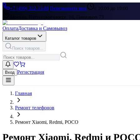
+7 (499) 322-33-86
|
Перезвоните мне
с 10:00 до 19:00
Москва, Пятницкое шоссе, 18, Павильон 73
Оплата
Доставка и Самовывоз
Каталог товаров
Поиск товаров...
Регистрация
Вход
Главная
Ремонт телефонов
Ремонт Xiaomi, Redmi, POCO
Ремонт Xiaomi, Redmi и POC