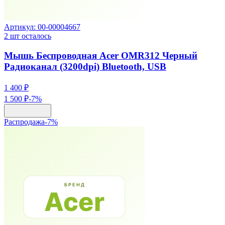
Артикул:
00-00004667
2
шт осталось
Мышь Беспроводная Acer OMR312 Черный
Радиоканал (3200dpi) Bluetooth, USB
1 400 ₽
1 500 ₽
-
7
%
Распродажа
-
7
%