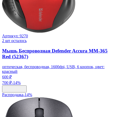
Артикул:
9270
2
шт осталось
Мышь Беспроводная Defender Accura MM-365
Red (52367)
оптическая, беспроводная, 1600dpi, USB, 6 кнопок, цвет:
красный
600 ₽
700 ₽
-
14
%
Распродажа
-
14
%