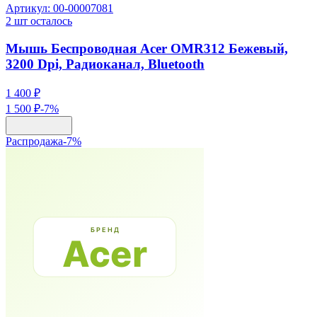
Артикул:
00-00007081
2
шт осталось
Мышь Беспроводная Acer OMR312 Бежевый,
3200 Dpi, Радиоканал, Bluetooth
1 400 ₽
1 500 ₽
-
7
%
Распродажа
-
7
%