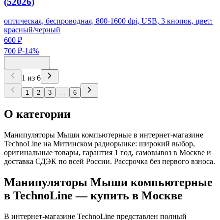
(52026)
оптическая, беспроводная, 800-1600 dpi, USB, 3 кнопок, цвет:
красный/черный
600 ₽
700 ₽
-
14
%
1
из
6
1
2
3
...
6
О категории
Манипуляторы Мыши компьютерные в интернет-магазине
TechnoLine на Митинском радиорынке: широкий выбор,
оригинальные товары, гарантия 1 год, самовывоз в Москве и
доставка СДЭК по всей России. Рассрочка без первого взноса.
Манипуляторы Мыши компьютерные
в TechnoLine — купить в Москве
В интернет-магазине TechnoLine представлен полный