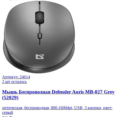
Артикул:
24614
2
шт осталось
Мышь Беспроводная Defender Auris MB-027 Grey
(52029)
оптическая, беспроводная, 800-1600dpi, USB, 3 кнопки, цвет:
серый