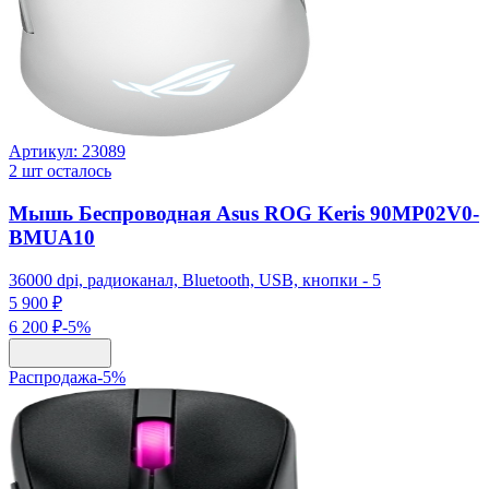
Артикул:
23089
2
шт осталось
Мышь Беспроводная Asus ROG Keris 90MP02V0-
BMUA10
36000 dpi, радиоканал, Bluetooth, USB, кнопки - 5
5 900 ₽
6 200 ₽
-
5
%
Распродажа
-
5
%