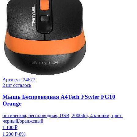
Артикул:
24677
2
шт осталось
Мышь Беспроводная A4Tech FStyler FG10
Orange
оптическая, беспроводная, USB, 2000dpi, 4 кнопки, цвет:
черный/оранжевый
1 100 ₽
1 200 ₽
-
8
%