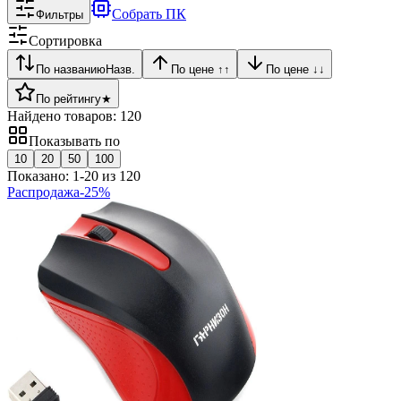
Собрать ПК
Фильтры
Сортировка
По названию
Назв.
По цене ↑
↑
По цене ↓
↓
По рейтингу
★
Найдено товаров:
120
Показывать по
10
20
50
100
Показано:
1
-
20
из
120
Распродажа
-
25
%