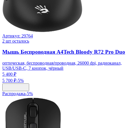
Артикул:
29764
2
шт осталось
Мышь Беспроводная A4Tech Bloody R72 Pro Duo
оптическая, беспроводная/проводная, 26000 dpi, радиоканал,
USB/USB-C, 7 кнопок, чёрный
5 400 ₽
5 700 ₽
-
5
%
Распродажа
-
5
%