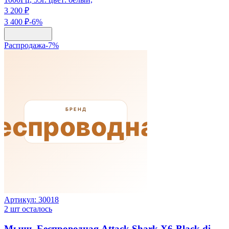
3 200 ₽
3 400 ₽
-
6
%
Распродажа
-
7
%
Артикул:
30018
2
шт осталось
Мышь Беспроводная Attack Shark X6-Black di