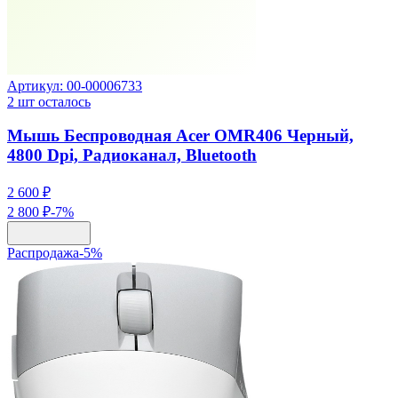
Артикул:
00-00006733
2
шт осталось
Мышь Беспроводная Acer OMR406 Черный,
4800 Dpi, Радиоканал, Bluetooth
2 600 ₽
2 800 ₽
-
7
%
Распродажа
-
5
%