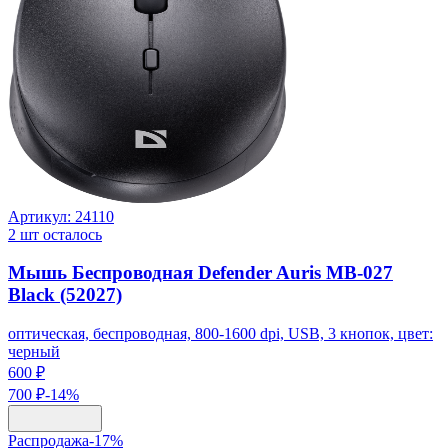
Артикул:
24110
2
шт осталось
Мышь Беспроводная Defender Auris MB-027
Black (52027)
оптическая, беспроводная, 800-1600 dpi, USB, 3 кнопок, цвет:
черный
600 ₽
700 ₽
-
14
%
Распродажа
-
17
%