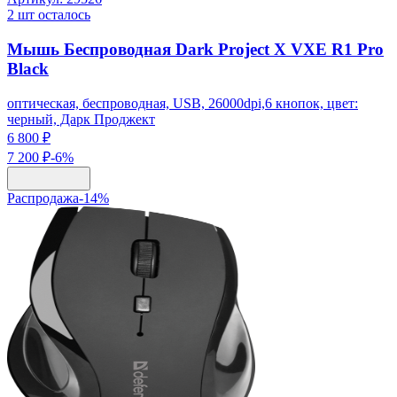
2
шт осталось
Мышь Беспроводная Dark Project X VXE R1 Pro
Black
оптическая, беспроводная, USB, 26000dpi,6 кнопок, цвет:
черный, Дарк Проджект
6 800 ₽
7 200 ₽
-
6
%
Распродажа
-
14
%