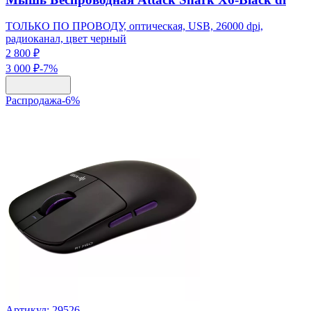
ТОЛЬКО ПО ПРОВОДУ, оптическая, USB, 26000 dpi,
радиоканал, цвет черный
2 800 ₽
3 000 ₽
-
7
%
Распродажа
-
6
%
Артикул:
29526