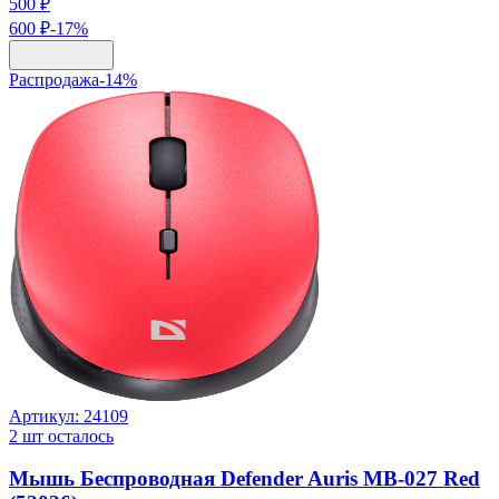
500 ₽
600 ₽
-
17
%
Распродажа
-
14
%
Артикул:
24109
2
шт осталось
Мышь Беспроводная Defender Auris MB-027 Red