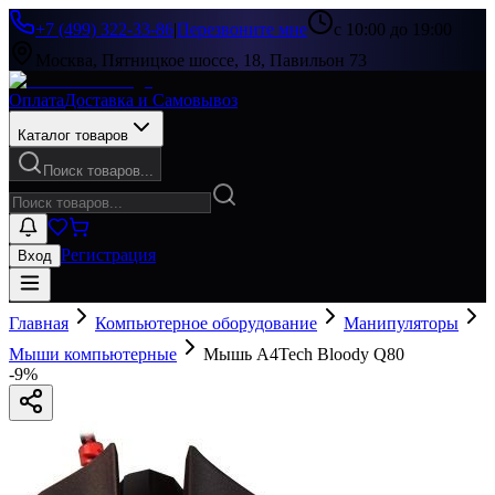
+7 (499) 322-33-86
|
Перезвоните мне
с 10:00 до 19:00
Москва, Пятницкое шоссе, 18, Павильон 73
Оплата
Доставка и Самовывоз
Каталог товаров
Поиск товаров...
Регистрация
Вход
Главная
Компьютерное оборудование
Манипуляторы
Мыши компьютерные
Мышь A4Tech Bloody Q80
-
9
%