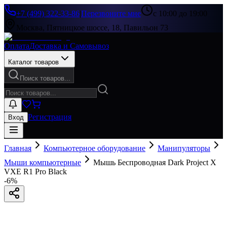
+7 (499) 322-33-86
|
Перезвоните мне
с 10:00 до 19:00
Москва, Пятницкое шоссе, 18, Павильон 73
Оплата
Доставка и Самовывоз
Каталог товаров
Поиск товаров...
Регистрация
Вход
Главная
Компьютерное оборудование
Манипуляторы
Мыши компьютерные
Мышь Беспроводная Dark Project X
VXE R1 Pro Black
-
6
%