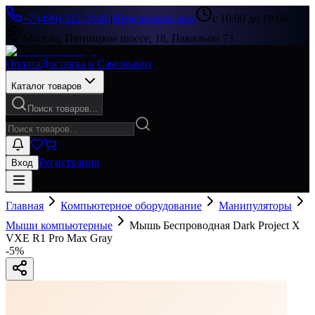
+7 (499) 322-33-86
|
Перезвоните мне
с 10:00 до 19:00
Москва, Пятницкое шоссе, 18, Павильон 73
Оплата
Доставка и Самовывоз
Каталог товаров
Поиск товаров...
Регистрация
Вход
Главная
Компьютерное оборудование
Манипуляторы
Мыши компьютерные
Мышь Беспроводная Dark Project X
VXE R1 Pro Max Gray
-
5
%