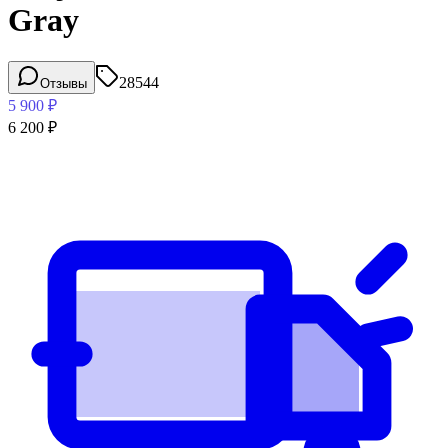
Gray
28544
Отзывы
5 900
₽
6 200
₽