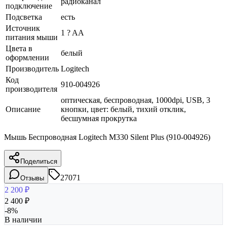
радиоканал
подключение
Подсветка
есть
Источник
1 ? AA
питания мыши
Цвета в
белый
оформлении
Производитель
Logitech
Код
910-004926
производителя
оптическая, беспроводная, 1000dpi, USB, 3
Описание
кнопки, цвет: белый, тихий отклик,
бесшумная прокрутка
Мышь Беспроводная Logitech M330 Silent Plus (910-004926)
Поделиться
27071
Отзывы
2 200
₽
2 400
₽
-
8
%
В наличии