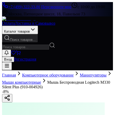
+7 (499) 322-33-86
|
Перезвоните мне
с 10:00 до 19:00
Москва, Пятницкое шоссе, 18, Павильон 73
Оплата
Доставка и Самовывоз
Каталог товаров
Поиск товаров...
Регистрация
Вход
Главная
Компьютерное оборудование
Манипуляторы
Мыши компьютерные
Мышь Беспроводная Logitech M330
Silent Plus (910-004926)
-
8
%