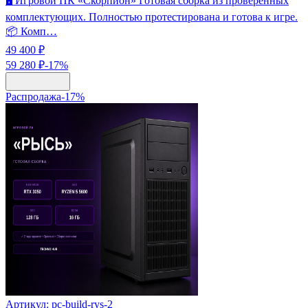
🖥️ Игровой ПК «Скорпион» Готовая сборка из проверенных
комплектующих. Полностью протестирована и готова к игре.
📦 Комп…
49 400 ₽
59 280 ₽
-
17
%
Распродажа
-
17
%
Артикул:
pc-build-rys-2