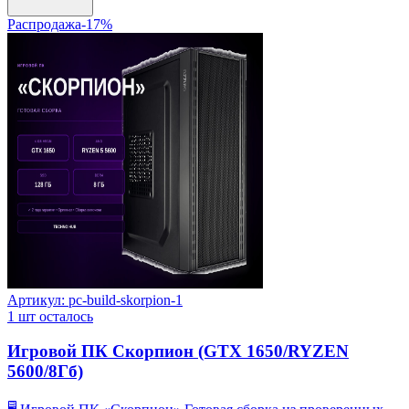
Распродажа
-
17
%
Артикул:
pc-build-skorpion-1
1
шт осталось
Игровой ПК Скорпион (GTX 1650/RYZEN
5600/8Гб)