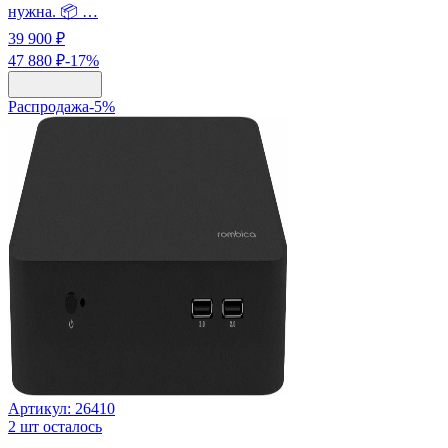
нужна. 📦 …
39 900 ₽
47 880 ₽
-
17
%
Распродажа
-
5
%
Артикул:
26410
2
шт осталось