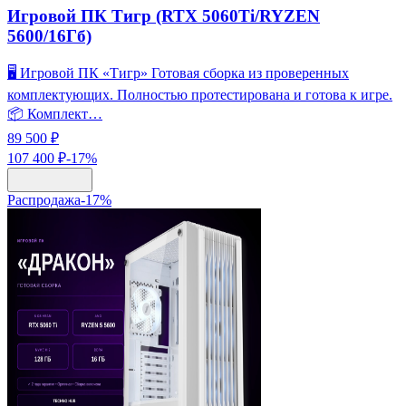
Игровой ПК Тигр (RTX 5060Ti/RYZEN
5600/16Гб)
🖥️ Игровой ПК «Тигр» Готовая сборка из проверенных
комплектующих. Полностью протестирована и готова к игре.
📦 Комплект…
89 500 ₽
107 400 ₽
-
17
%
Распродажа
-
17
%