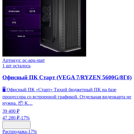
Артикул:
pc-apu-start
1
шт осталось
Офисный ПК Старт (VEGA 7/RYZEN 5600G/8Гб)
🖥️ Офисный ПК «Старт» Тихий бюджетный ПК на базе
процессора со встроенной графикой. Отдельная видеокарта не
нужна. 📦 К…
39 400 ₽
47 280 ₽
-
17
%
Распродажа
-
17
%