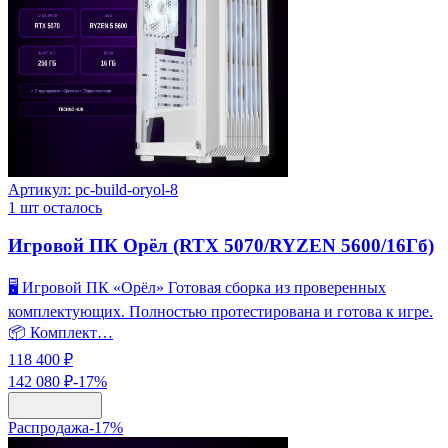
Артикул:
pc-build-oryol-8
1
шт осталось
Игровой ПК Орёл (RTX 5070/RYZEN 5600/16Гб)
🖥️ Игровой ПК «Орёл» Готовая сборка из проверенных
комплектующих. Полностью протестирована и готова к игре.
📦 Комплект…
118 400 ₽
142 080 ₽
-
17
%
Распродажа
-
17
%