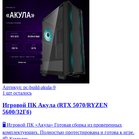
Артикул:
pc-build-akula-9
1
шт осталось
Игровой ПК Акула (RTX 5070/RYZEN
5600/32Гб)
🖥️ Игровой ПК «Акула» Готовая сборка из проверенных
комплектующих. Полностью протестирована и готова к игре.
📦 Комплек…