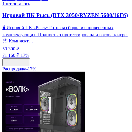
1
шт осталось
Игровой ПК Рысь (RTX 3050/RYZEN 5600/16Гб)
🖥️ Игровой ПК «Рысь» Готовая сборка из проверенных
комплектующих. Полностью протестирована и готова к игре.
📦 Комплект…
59 300 ₽
71 160 ₽
-
17
%
Распродажа
-
17
%