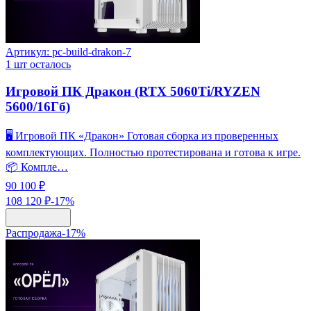
Артикул:
pc-build-drakon-7
1
шт осталось
Игровой ПК Дракон (RTX 5060Ti/RYZEN
5600/16Гб)
🖥️ Игровой ПК «Дракон» Готовая сборка из проверенных
комплектующих. Полностью протестирована и готова к игре.
📦 Компле…
90 100 ₽
108 120 ₽
-
17
%
Распродажа
-
17
%