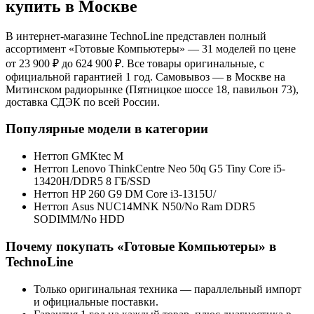
купить в Москве
В интернет-магазине TechnoLine представлен полный
ассортимент «
Готовые Компьютеры
»
— 31 моделей
по цене
от 23 900 ₽ до 624 900 ₽
. Все товары оригинальные, с
официальной гарантией 1 год. Самовывоз — в Москве на
Митинском радиорынке (Пятницкое шоссе 18, павильон 73),
доставка СДЭК по всей России.
Популярные модели в категории
Неттоп GMKtec M
Неттоп Lenovo ThinkCentre Neo 50q G5 Tiny Core i5-
13420H/DDR5 8 ГБ/SSD
Неттоп HP 260 G9 DM Core i3-1315U/
Неттоп Asus NUC14MNK N50/No Ram DDR5
SODIMM/No HDD
Почему покупать «
Готовые Компьютеры
» в
TechnoLine
Только оригинальная техника — параллельный импорт
и официальные поставки.