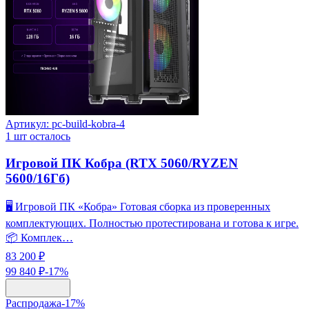
Артикул:
pc-build-kobra-4
1
шт осталось
Игровой ПК Кобра (RTX 5060/RYZEN
5600/16Гб)
🖥️ Игровой ПК «Кобра» Готовая сборка из проверенных
комплектующих. Полностью протестирована и готова к игре.
📦 Комплек…
83 200 ₽
99 840 ₽
-
17
%
Распродажа
-
17
%