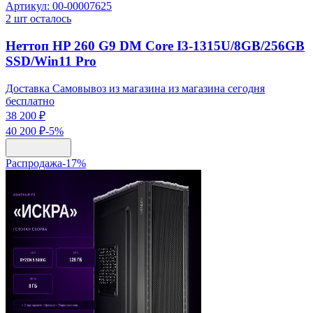
Артикул:
00-00007625
2
шт осталось
Неттоп HP 260 G9 DM Core I3-1315U/8GB/256GB
SSD/Win11 Pro
Доставка Самовывоз из магазина из магазина сегодня
бесплатно
38 200 ₽
40 200 ₽
-
5
%
Распродажа
-
17
%