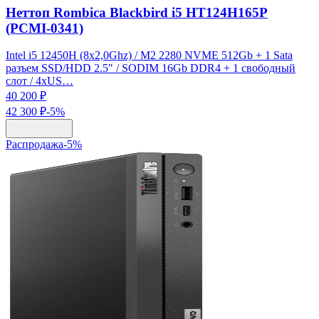
Неттоп Rombica Blackbird i5 HT124H165P
(PCMI-0341)
Intel i5 12450H (8x2,0Ghz) / M2 2280 NVME 512Gb + 1 Sata
разъем SSD/HDD 2.5" / SODIM 16Gb DDR4 + 1 свободный
слот / 4xUS…
40 200 ₽
42 300 ₽
-
5
%
Распродажа
-
5
%