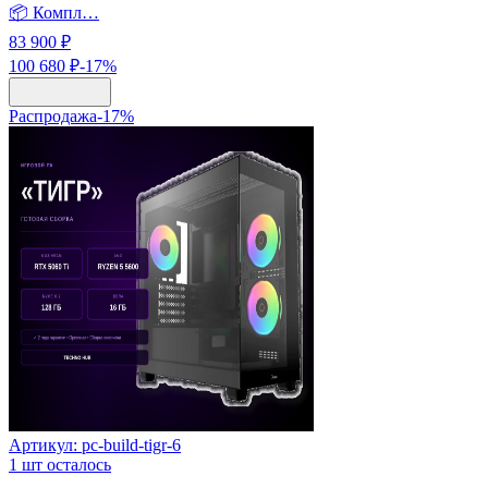
📦 Компл…
83 900 ₽
100 680 ₽
-
17
%
Распродажа
-
17
%
Артикул:
pc-build-tigr-6
1
шт осталось