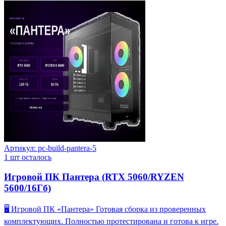
Артикул:
pc-build-pantera-5
1
шт осталось
Игровой ПК Пантера (RTX 5060/RYZEN
5600/16Гб)
🖥️ Игровой ПК «Пантера» Готовая сборка из проверенных
комплектующих. Полностью протестирована и готова к игре.