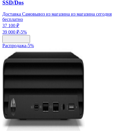
SSD/Dos
Доставка Самовывоз из магазина из магазина сегодня
бесплатно
37 100 ₽
39 000 ₽
-
5
%
Распродажа
-
5
%