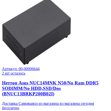
Артикул:
00-00006644
2
шт осталось
Неттоп Asus NUC14MNK N50/No Ram DDR5
SODIMM/No HDD,SSD/Dos
(BNUC13BRKP200B02I)
Доставка Самовывоз из магазина из магазина сегодня
бесплатно