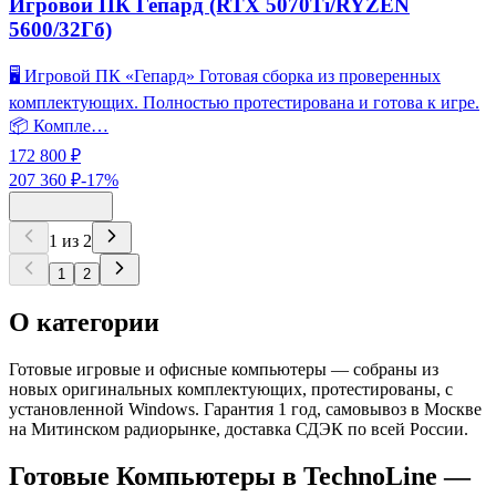
Игровой ПК Гепард (RTX 5070Ti/RYZEN
5600/32Гб)
🖥️ Игровой ПК «Гепард» Готовая сборка из проверенных
комплектующих. Полностью протестирована и готова к игре.
📦 Компле…
172 800 ₽
207 360 ₽
-
17
%
1
из
2
1
2
О категории
Готовые игровые и офисные компьютеры — собраны из
новых оригинальных комплектующих, протестированы, с
установленной Windows. Гарантия 1 год, самовывоз в Москве
на Митинском радиорынке, доставка СДЭК по всей России.
Готовые Компьютеры
в TechnoLine —