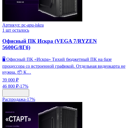
Артикул:
pc-apu-iskra
1
шт осталось
Офисный ПК Искра (VEGA 7/RYZEN
5600G/8Гб)
🖥️ Офисный ПК «Искра» Тихий бюджетный ПК на базе
процессора со встроенной графикой. Отдельная видеокарта не
нужна. 📦 К…
39 000 ₽
46 800 ₽
-
17
%
Распродажа
-
17
%