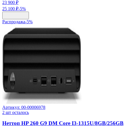
23 900 ₽
25 100 ₽
-
5
%
Распродажа
-
5
%
Артикул:
00-00006978
2
шт осталось
Неттоп HP 260 G9 DM Core I3-1315U/8GB/256GB