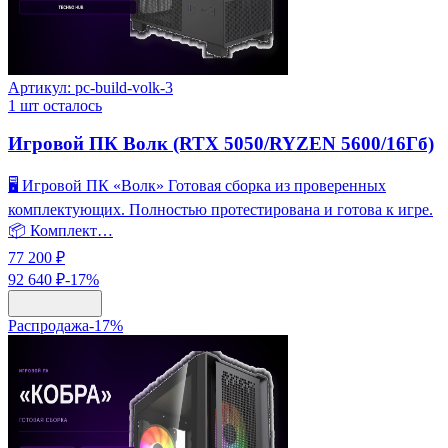
Артикул:
pc-build-volk-3
1
шт осталось
Игровой ПК Волк (RTX 5050/RYZEN 5600/16Гб)
🖥️ Игровой ПК «Волк» Готовая сборка из проверенных
комплектующих. Полностью протестирована и готова к игре.
📦 Комплект…
77 200 ₽
92 640 ₽
-
17
%
Распродажа
-
17
%