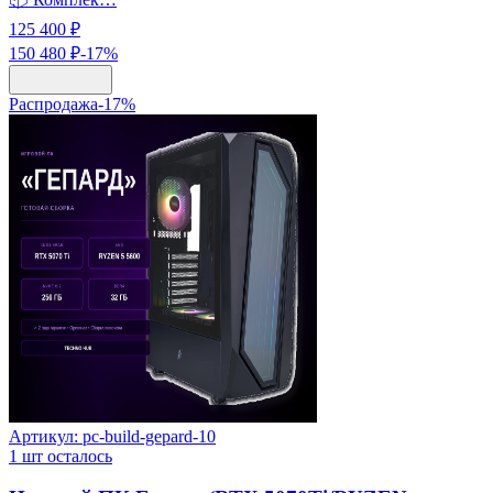
125 400 ₽
150 480 ₽
-
17
%
Распродажа
-
17
%
Артикул:
pc-build-gepard-10
1
шт осталось