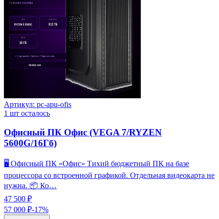
Артикул:
pc-apu-ofis
1
шт осталось
Офисный ПК Офис (VEGA 7/RYZEN
5600G/16Гб)
🖥️ Офисный ПК «Офис» Тихий бюджетный ПК на базе
процессора со встроенной графикой. Отдельная видеокарта не
нужна. 📦 Ко…
47 500 ₽
57 000 ₽
-
17
%