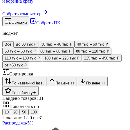
и корзина сразу
Собрать компьютер
Собрать ПК
Фильтры
Бюджет
Все
до 30 тыс ₽
30 тыс – 40 тыс ₽
40 тыс – 50 тыс ₽
50 тыс – 60 тыс ₽
60 тыс – 80 тыс ₽
80 тыс – 110 тыс ₽
110 тыс – 180 тыс ₽
180 тыс – 225 тыс ₽
225 тыс – 450 тыс ₽
от 450 тыс ₽
Сортировка
По названию
Назв.
По цене ↑
↑
По цене ↓
↓
По рейтингу
★
Найдено товаров:
31
Показывать по
10
20
50
100
Показано:
1
-
20
из
31
Распродажа
-
5
%