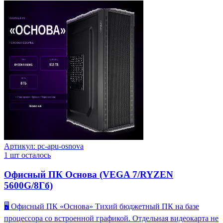
Артикул:
pc-apu-osnova
1
шт осталось
Офисный ПК Основа (VEGA 7/RYZEN
5600G/8Гб)
🖥️ Офисный ПК «Основа» Тихий бюджетный ПК на базе
процессора со встроенной графикой. Отдельная видеокарта не