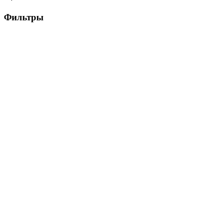
Фильтры
Цена, ₽
▶
Цвет
▶
Объем памяти
▶
Все
16 GB
120 GB
256 GB
512 GB
Оперативная память
▶
Тип памяти
▶