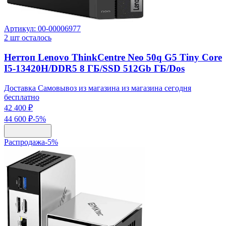
Артикул:
00-00006977
2
шт осталось
Неттоп Lenovo ThinkCentre Neo 50q G5 Tiny Core
I5-13420H/DDR5 8 ГБ/SSD 512Gb ГБ/Dos
Доставка Самовывоз из магазина из магазина сегодня
бесплатно
42 400 ₽
44 600 ₽
-
5
%
Распродажа
-
5
%