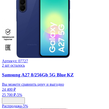
Артикул:
07727
2
шт осталось
Samsung A27 8/256Gb 5G Blue KZ
Вы можете сравнить цену и выгодно
24 400 ₽
25 700 ₽
-
5
%
Распродажа
-
5
%