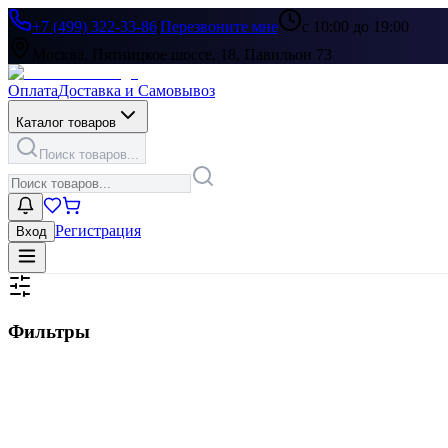
+7 (499) 322-33-86
|
Перезвоните мне
с 10:00 до 19:00
Москва, Пятницкое шоссе, 18, Павильон 73
Оплата
Доставка и Самовывоз
Каталог товаров
Поиск товаров...
Регистрация
Вход
Фильтры
Цена, ₽
▶
Цвет
▶