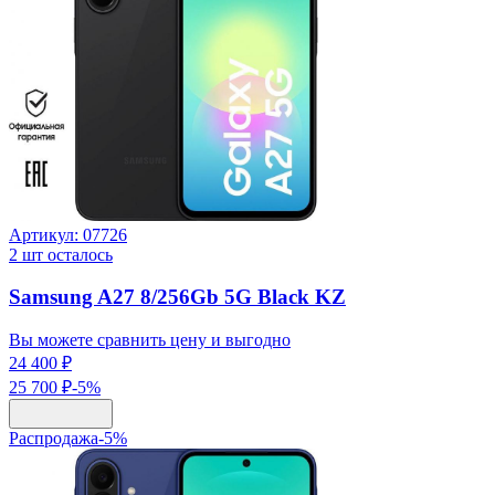
Артикул:
07726
2
шт осталось
Samsung A27 8/256Gb 5G Black KZ
Вы можете сравнить цену и выгодно
24 400 ₽
25 700 ₽
-
5
%
Распродажа
-
5
%