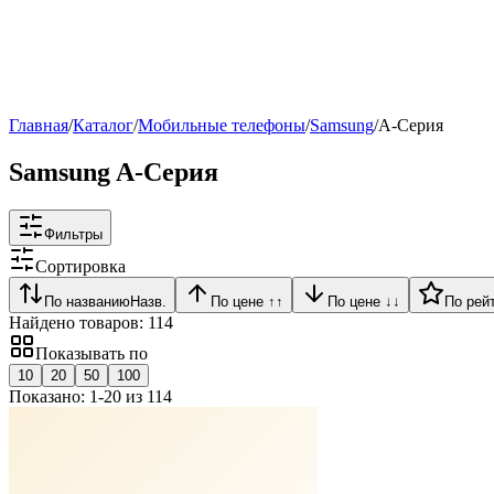
Рейтинг
▶
Главная
/
Каталог
/
Мобильные телефоны
/
Samsung
/
A-Серия
Samsung A-Серия
Фильтры
Сортировка
По названию
Назв.
По цене ↑
↑
По цене ↓
↓
По рей
Найдено товаров:
114
Показывать по
10
20
50
100
Показано:
1
-
20
из
114