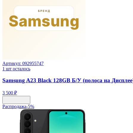
Артикул:
092955747
1
шт осталось
Samsung A23 Black 128GB Б/У (полоса на Дисплее
3 500 ₽
Распродажа
-
5
%