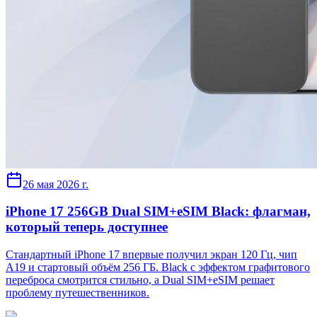
26 мая 2026 г.
iPhone 17 256GB Dual SIM+eSIM Black: флагман,
который теперь доступнее
Стандартный iPhone 17 впервые получил экран 120 Гц, чип
A19 и стартовый объём 256 ГБ. Black с эффектом графитового
переброса смотрится стильно, а Dual SIM+eSIM решает
проблему путешественников.