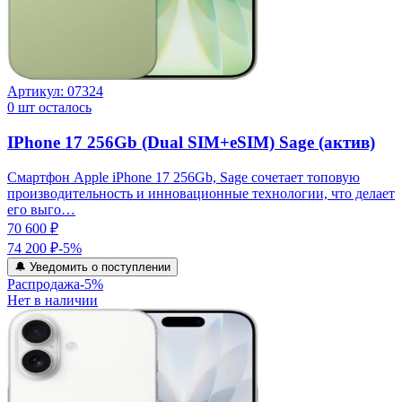
Артикул:
07324
0
шт осталось
IPhone 17 256Gb (Dual SIM+eSIM) Sage (актив)
Смартфон Apple iPhone 17 256Gb, Sage сочетает топовую
производительность и инновационные технологии, что делает
его выго…
70 600 ₽
74 200 ₽
-
5
%
🔔 Уведомить о поступлении
Распродажа
-
5
%
Нет в наличии