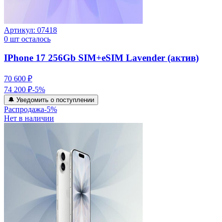
Артикул:
07418
0
шт осталось
IPhone 17 256Gb SIM+eSIM Lavender (актив)
70 600 ₽
74 200 ₽
-
5
%
🔔 Уведомить о поступлении
Распродажа
-
5
%
Нет в наличии