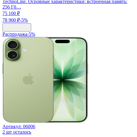
TechnoLine. Основные характеристики: встроенная память:
256 Гб…
75 100 ₽
78 900 ₽
-
5
%
Распродажа
-
5
%
Артикул:
06006
2
шт осталось