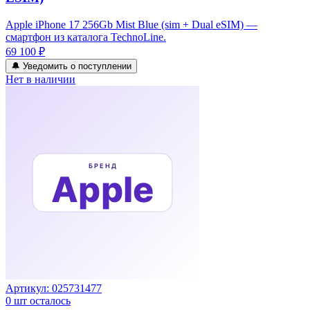
Apple iPhone 17 256Gb Mist Blue (sim + Dual eSIM) —
смартфон из каталога TechnoLine.
69 100 ₽
🔔 Уведомить о поступлении
Нет в наличии
Артикул:
025731477
0
шт осталось