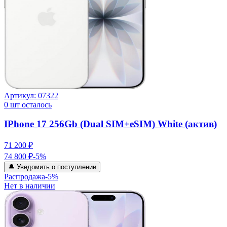
Артикул:
07322
0
шт осталось
IPhone 17 256Gb (Dual SIM+eSIM) White (актив)
71 200 ₽
74 800 ₽
-
5
%
🔔 Уведомить о поступлении
Распродажа
-
5
%
Нет в наличии