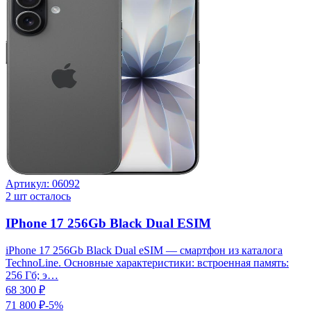
Артикул:
06092
2
шт осталось
IPhone 17 256Gb Black Dual ESIM
iPhone 17 256Gb Black Dual eSIM — смартфон из каталога
TechnoLine. Основные характеристики: встроенная память:
256 Гб; э…
68 300 ₽
71 800 ₽
-
5
%