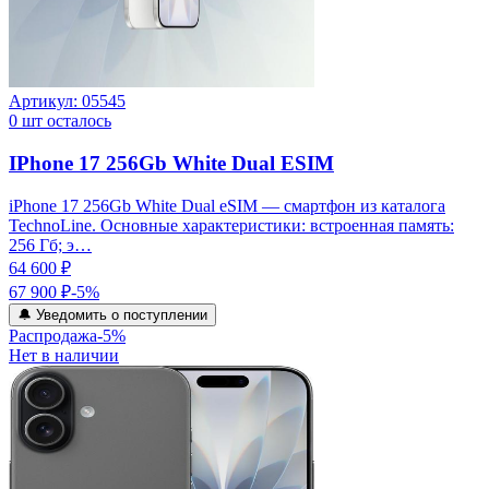
Артикул:
05545
0
шт осталось
IPhone 17 256Gb White Dual ESIM
iPhone 17 256Gb White Dual eSIM — смартфон из каталога
TechnoLine. Основные характеристики: встроенная память:
256 Гб; э…
64 600 ₽
67 900 ₽
-
5
%
🔔 Уведомить о поступлении
Распродажа
-
5
%
Нет в наличии