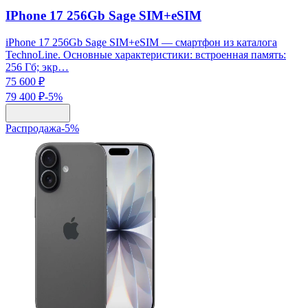
IPhone 17 256Gb Sage SIM+eSIM
iPhone 17 256Gb Sage SIM+eSIM — смартфон из каталога
TechnoLine. Основные характеристики: встроенная память:
256 Гб; экр…
75 600 ₽
79 400 ₽
-
5
%
Распродажа
-
5
%