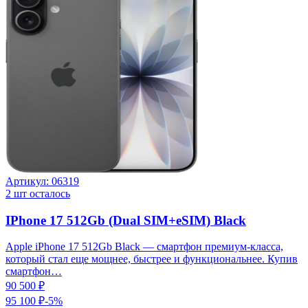
Артикул:
06319
2
шт осталось
IPhone 17 512Gb (Dual SIM+eSIM) Black
Apple iPhone 17 512Gb Black — смартфон премиум-класса,
который стал еще мощнее, быстрее и функциональнее. Купив
смартфон…
90 500 ₽
95 100 ₽
-
5
%