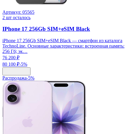
Артикул:
05565
2
шт осталось
IPhone 17 256Gb SIM+eSIM Black
iPhone 17 256Gb SIM+eSIM Black — смартфон из каталога
TechnoLine. Основные характеристики: встроенная память:
256 Гб; эк…
76 200 ₽
80 100 ₽
-
5
%
Распродажа
-
5
%