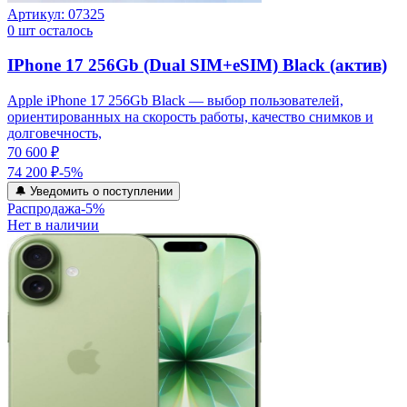
Артикул:
07325
0
шт осталось
IPhone 17 256Gb (Dual SIM+eSIM) Black (актив)
Apple iPhone 17 256Gb Black — выбор пользователей,
ориентированных на скорость работы, качество снимков и
долговечность,
70 600 ₽
74 200 ₽
-
5
%
🔔 Уведомить о поступлении
Распродажа
-
5
%
Нет в наличии