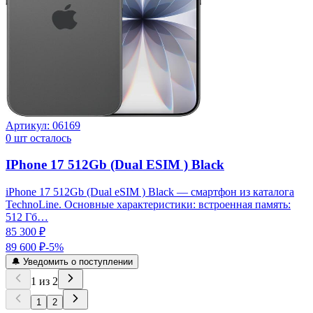
Артикул:
06169
0
шт осталось
IPhone 17 512Gb (Dual ESIM ) Black
iPhone 17 512Gb (Dual eSIM ) Black — смартфон из каталога
TechnoLine. Основные характеристики: встроенная память:
512 Гб…
85 300 ₽
89 600 ₽
-
5
%
🔔 Уведомить о поступлении
1
из
2
1
2