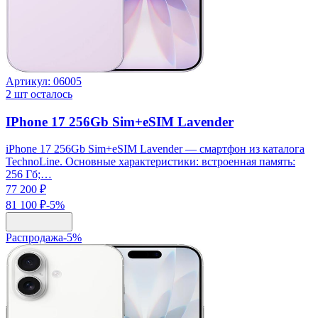
Артикул:
06005
2
шт осталось
IPhone 17 256Gb Sim+eSIM Lavender
iPhone 17 256Gb Sim+eSIM Lavender — смартфон из каталога
TechnoLine. Основные характеристики: встроенная память:
256 Гб;…
77 200 ₽
81 100 ₽
-
5
%
Распродажа
-
5
%