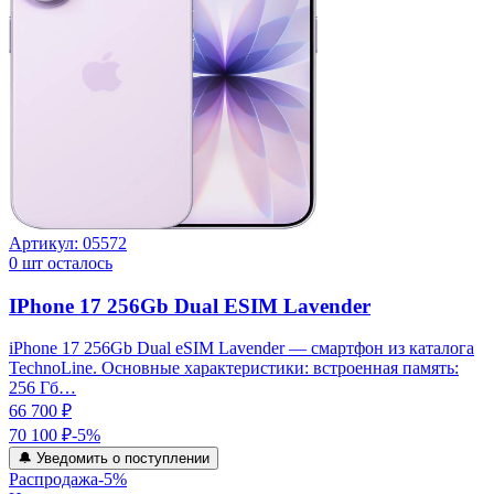
Артикул:
05572
0
шт осталось
IPhone 17 256Gb Dual ESIM Lavender
iPhone 17 256Gb Dual eSIM Lavender — смартфон из каталога
TechnoLine. Основные характеристики: встроенная память:
256 Гб…
66 700 ₽
70 100 ₽
-
5
%
🔔 Уведомить о поступлении
Распродажа
-
5
%