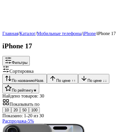
Рейтинг
▶
Главная
/
Каталог
/
Мобильные телефоны
/
iPhone
/
iPhone 17
iPhone 17
Фильтры
Сортировка
По названию
Назв.
По цене ↑
↑
По цене ↓
↓
По рейтингу
★
Найдено товаров:
30
Показывать по
10
20
50
100
Показано:
1
-
20
из
30
Распродажа
-
5
%