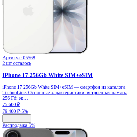
Артикул:
05568
2
шт осталось
IPhone 17 256Gb White SIM+eSIM
iPhone 17 256Gb White SIM+eSIM — смартфон из каталога
TechnoLine. Основные характеристики: встроенная память:
256 Гб; эк…
75 600 ₽
79 400 ₽
-
5
%
Распродажа
-
5
%