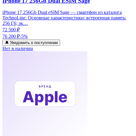
IPhone 17 256Gb Dual ESIM Sage
iPhone 17 256Gb Dual eSIM Sage — смартфон из каталога
TechnoLine. Основные характеристики: встроенная память:
256 Гб; эк…
72 500 ₽
76 200 ₽
-
5
%
🔔 Уведомить о поступлении
Нет в наличии