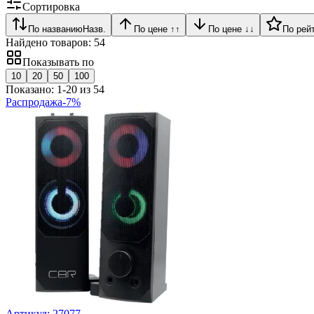
Сортировка
По названию
Назв.
По цене ↑
↑
По цене ↓
↓
По рей
Найдено товаров:
54
Показывать по
10
20
50
100
Показано:
1
-
20
из
54
Распродажа
-
7
%
Артикул:
27077