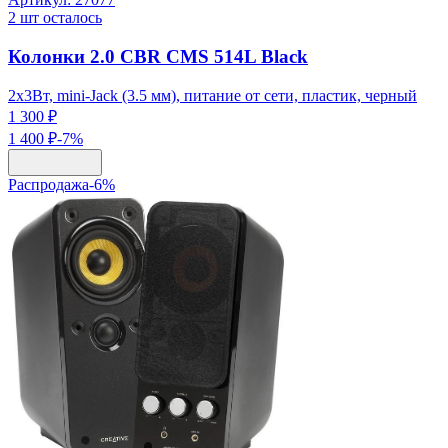
2
шт осталось
Колонки 2.0 CBR CMS 514L Black
2x3Вт, mini-Jack (3.5 мм), питание от сети, пластик, черный
1 300 ₽
1 400 ₽
-
7
%
Распродажа
-
6
%